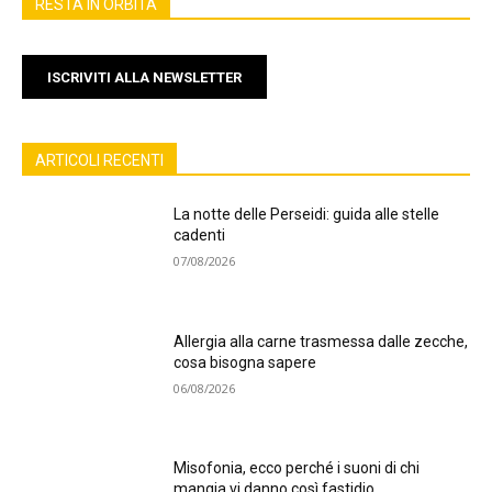
RESTA IN ORBITA
ISCRIVITI ALLA NEWSLETTER
ARTICOLI RECENTI
La notte delle Perseidi: guida alle stelle
cadenti
07/08/2026
Allergia alla carne trasmessa dalle zecche,
cosa bisogna sapere
06/08/2026
Misofonia, ecco perché i suoni di chi
mangia vi danno così fastidio