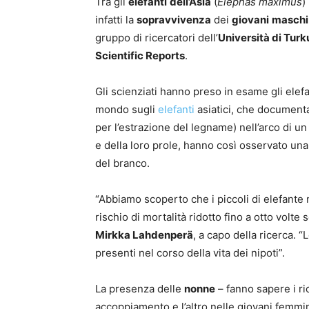
Tra gli
elefanti
dell’Asia
(
Elephas maximus
)
infatti la
sopravvivenza
dei
giovani
maschi
gruppo di ricercatori dell’
Università di Turk
Scientific Reports
.
Gli scienziati hanno preso in esame gli elefa
mondo sugli
elefanti
asiatici, che documenta 
per l’estrazione del legname) nell’arco di un
e della loro prole, hanno così osservato una
del branco.
“Abbiamo scoperto che i piccoli di elefante
rischio di mortalità ridotto fino a otto volt
Mirkka Lahdenperä
, a capo della ricerca. 
presenti nel corso della vita dei nipoti”.
La presenza delle
nonne
– fanno sapere i ric
accoppiamento e l’altro nelle giovani femm