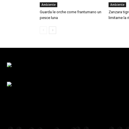
Ambiente
Ambiente
Guarda le orche come frantumano un
Zanzara tigre
pesce luna
limitarne la