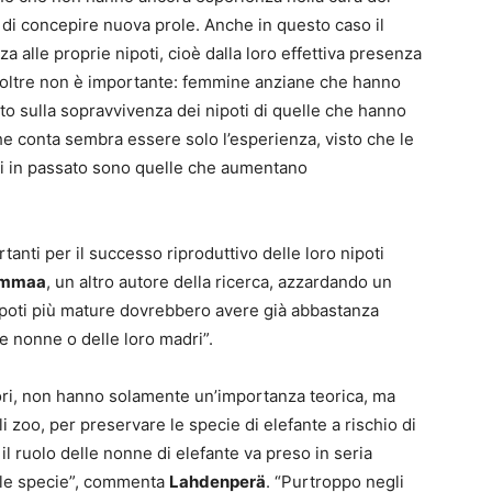
 di concepire nuova prole. Anche in questo caso il
a alle proprie nipoti, cioè dalla loro effettiva presenza
a inoltre non è importante: femmine anziane che hanno
to sulla sopravvivenza dei nipoti di quelle che hanno
e conta sembra essere solo l’esperienza, visto che le
li in passato sono quelle che aumentano
nti per il successo riproduttivo delle loro nipoti
ummaa
, un altro autore della ricerca, azzardando un
ipoti più mature dovrebbero avere già abbastanza
le nonne o delle loro madri”.
catori, non hanno solamente un’importanza teorica, ma
i zoo, per preservare le specie di elefante a rischio di
 il ruolo delle nonne di elefante va preso in seria
elle specie”, commenta
Lahdenperä
. “Purtroppo negli