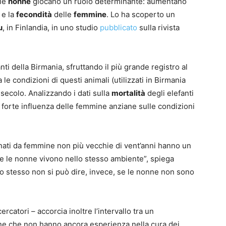
 le
nonne
giocano un ruolo determinante: aumentano
e la
fecondità
delle
femmine
. Lo ha scoperto un
u
, in Finlandia, in uno studio
pubblicato
sulla rivista
nti della Birmania, sfruttando il più grande registro al
le condizioni di questi animali (utilizzati in Birmania
 secolo. Analizzando i dati sulla
mortalità
degli elefanti
 forte influenza delle femmine anziane sulle condizioni
 nati da femmine non più vecchie di vent’anni hanno un
e se le nonne vivono nello stesso ambiente”, spiega
“Lo stesso non si può dire, invece, se le nonne non sono
ercatori – accorcia inoltre l’intervallo tra un
ine che non hanno ancora esperienza nella cura dei