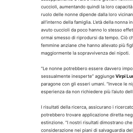
cuccioli, aumentando quindi la loro capacità
ruolo delle nonne dipende dalla loro vicinanz
all’interno della famiglia. L’età della nonn
avuto cuccioli da poco hanno lo stesso effet
ormai smesso di riprodursi da tempo. Ciò ch
femmine anziane che hanno allevato più fig
maggiormente la sopravvivenza dei nipoti.
“Le nonne potrebbero essere davvero importa
sessualmente inesperte” aggiunge
Virpi L
paragone con gli esseri umani. “Invece le n
esperienza da non richiedere più l’aiuto del
I risultati della ricerca, assicurano i ricer
potrebbero trovare applicazione diretta negl
estinzione. “I nostri risultati dimostrano che
considerazione nei piani di salvaguardia d