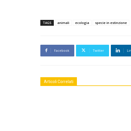
TAGS
animali
ecologia
specie in estinzione
Facebook
Twitter
Li
Articoli Correlati