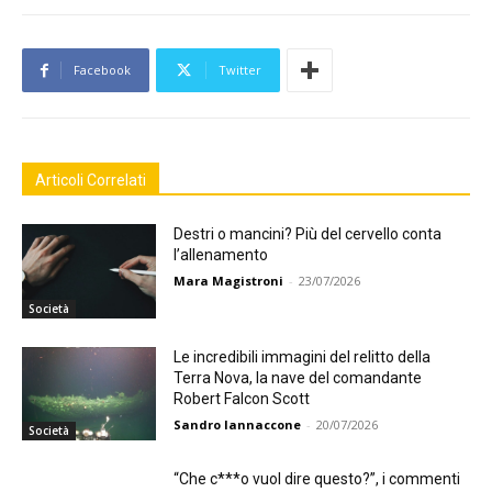
Facebook
Twitter
Articoli Correlati
Destri o mancini? Più del cervello conta
l’allenamento
Mara Magistroni
-
23/07/2026
Società
Le incredibili immagini del relitto della
Terra Nova, la nave del comandante
Robert Falcon Scott
Sandro Iannaccone
-
20/07/2026
Società
“Che c***o vuol dire questo?”, i commenti