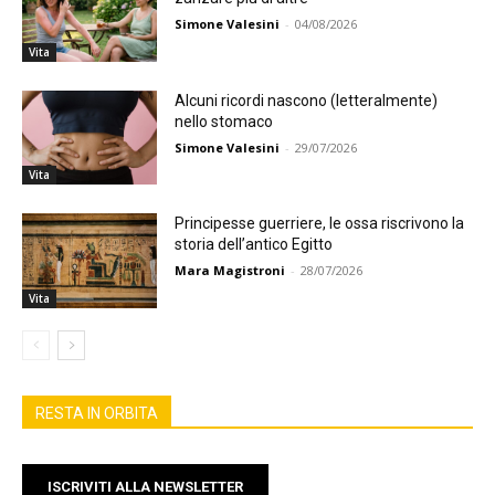
Simone Valesini
-
04/08/2026
Vita
Alcuni ricordi nascono (letteralmente)
nello stomaco
Simone Valesini
-
29/07/2026
Vita
Principesse guerriere, le ossa riscrivono la
storia dell’antico Egitto
Mara Magistroni
-
28/07/2026
Vita
RESTA IN ORBITA
ISCRIVITI ALLA NEWSLETTER