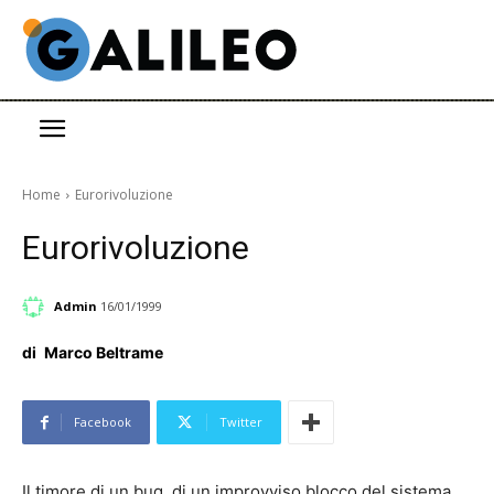
Home
Eurorivoluzione
Eurorivoluzione
Admin
16/01/1999
di
Marco Beltrame
Facebook
Twitter
Il timore di un bug, di un improvviso blocco del sistema,