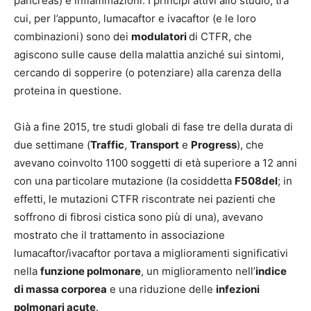
pancreas) e infiammazioni. I principi attivi allo studio, tra
cui, per l’appunto, lumacaftor e ivacaftor (e le loro
combinazioni) sono dei
modulatori
di CTFR, che
agiscono sulle cause della malattia anziché sui sintomi,
cercando di sopperire (o potenziare) alla carenza della
proteina in questione.
Già a fine 2015, tre studi globali di fase tre della durata di
due settimane (
Traffic
,
Transport
e
Progress
), che
avevano coinvolto 1100 soggetti di età superiore a 12 anni
con una particolare mutazione (la cosiddetta
F508del
; in
effetti, le mutazioni CTFR riscontrate nei pazienti che
soffrono di fibrosi cistica sono più di una), avevano
mostrato che il trattamento in associazione
lumacaftor/ivacaftor portava a miglioramenti significativi
nella
funzione polmonare
, un miglioramento nell’
indice
di massa corporea
e una riduzione delle
infezioni
polmonari acute
.