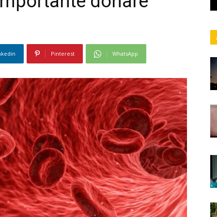
importante donare
nkedin
Pinterest
WhatsApp