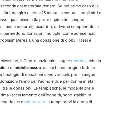
econda del materiale donato. Se nel primo caso è la
litri, nel giro di circa 15 minuti, a seduta – negli altri a
sse, quali plasma (la parte liquida del sangue,
lipidi e minerali), piastrine, o diversi componenti. In
lulari permettono donazioni multiple, come ad esempio
troplasmaferesi), una donazione di globuli rossi e
 classiche, il Centro nazionale sangue
ricorda
anche la
ale
e di
midollo osseo
, da cui hanno origine tutte le
se tipologie di donazioni sono variabili: per il sangue
donazioni l’anno per l’uomo e due per donna in età
rni tra le donazioni. Le tempistiche, le modalità pre e
ima l’accertamento dell’idoneità, sono stabiliti in
 che riesce a
reintegrare
in tempi brevi la quota di