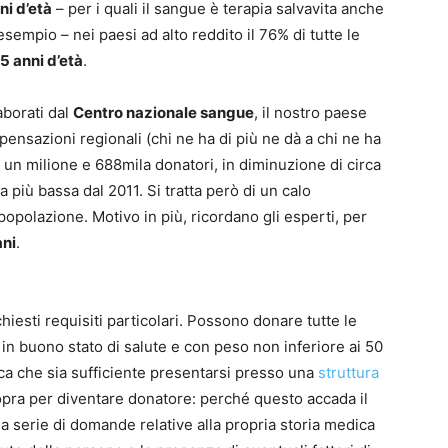
ni d’età
– per i quali il sangue è terapia salvavita anche
esempio – nei paesi ad alto reddito il 76% di tutte le
65 anni d’età
.
borati dal
Centro nazionale sangue
, il nostro paese
ensazioni regionali (chi ne ha di più ne dà a chi ne ha
i un milione e 688mila donatori, in diminuzione di circa
a più bassa dal 2011. Si tratta però di un calo
popolazione. Motivo in più, ricordano gli esperti, per
ani
.
hiesti requisiti particolari. Possono donare tutte le
 in buono stato di salute e con peso non inferiore ai 50
ca che sia sufficiente presentarsi presso una
struttura
sopra per diventare donatore: perché questo accada il
a serie di domande relative alla propria storia medica