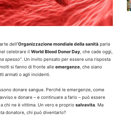
arte dell
‘Organizzazione mondiale della sanità
parla
nel celebrare il
World Blood Donor Day
, che cade oggi,
na spesso”
. Un invito pensato per essere una risposta
molti si fanno di fronte alle
emergenze
, che siano
ti armati o agli incidenti.
e possono donare sangue. Perché le emergenze, come
avviso e donare – e continuare a farlo – può essere
 a chi ne è vittima. Un vero e proprio
salvavita
. Ma
a donatore, chi può diventarlo?