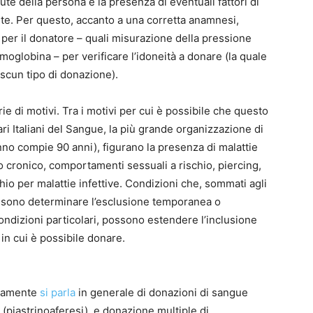
salute della persona e la presenza di eventuali fattori di
ente. Per questo, accanto a una corretta anamnesi,
per il donatore – quali misurazione della pressione
moglobina – per verificare l’idoneità a donare (la quale
scun tipo di donazione).
ie di motivi. Tra i motivi per cui è possibile che questo
ari Italiani del Sangue, la più grande organizzazione di
nno compie 90 anni), figurano la presenza di malattie
o cronico, comportamenti sessuali a rischio, piercing,
chio per malattie infettive. Condizioni che, sommati agli
ossono determinare l’esclusione temporanea o
ondizioni particolari, possono estendere l’inclusione
in cui è possibile donare.
unamente
si parla
in generale di donazioni di sangue
e (piastrinoaferesi), e donazione multiple di