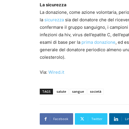
La sicurezza
La donazione, come azione volontaria, perio
la
sicurezza
sia del donatore che del riceve
confermare il gruppo sanguigno, i campioni 
infezioni da hiv, virus dell’epatite C, dell’epa
esami di base per la
prima donazione
, ed e
generale del donatore periodico almeno una
colesterolo).
Via:
Wired.it
TAGS
salute
sangue
società
Facebook
Twitter
Li