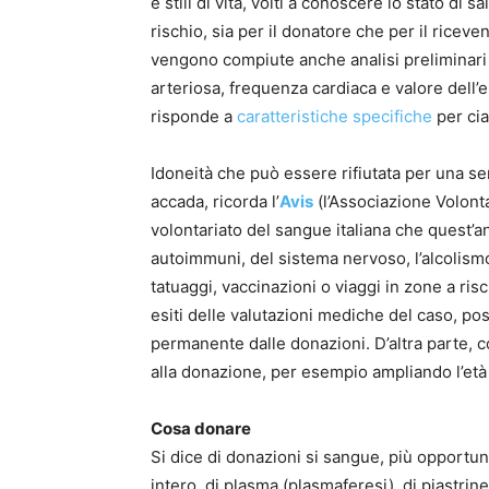
e stili di vita, volti a conoscere lo stato di 
rischio, sia per il donatore che per il ricev
vengono compiute anche analisi preliminari 
arteriosa, frequenza cardiaca e valore dell’e
risponde a
caratteristiche specifiche
per cia
Idoneità che può essere rifiutata per una ser
accada, ricorda l’
Avis
(l’Associazione Volont
volontariato del sangue italiana che quest’a
autoimmuni, del sistema nervoso, l’alcolism
tatuaggi, vaccinazioni o viaggi in zone a ris
esiti delle valutazioni mediche del caso, p
permanente dalle donazioni. D’altra parte, c
alla donazione, per esempio ampliando l’età 
Cosa donare
Si dice di donazioni si sangue, più opport
intero, di plasma (plasmaferesi), di piastrin