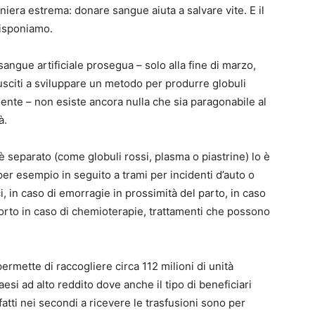
iera estrema: donare sangue aiuta a salvare vite. E il
disponiamo.
angue artificiale prosegua – solo alla fine di marzo,
usciti a sviluppare un metodo per produrre globuli
nente – non esiste ancora nulla che sia paragonabile al
à.
 è separato (come globuli rossi, plasma o piastrine) lo è
per esempio in seguito a trami per incidenti d’auto o
ci, in caso di emorragie in prossimità del parto, in caso
orto in caso di chemioterapie, trattamenti che possono
ermette di raccogliere circa 112 milioni di unità
aesi ad alto reddito dove anche il tipo di beneficiari
fatti nei secondi a ricevere le trasfusioni sono per