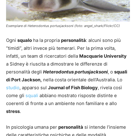
Esemplare di Heterodontus portusjacksoni (foto: angel_shark/Flickr/CC)
Ogni
squalo
ha la propria
personalità
: alcuni sono più
“timidi”, altri invece più temerari. Per la prima volta,
infatti, un team di ricercatori della
Macquarie University
a Sidney è riuscita a dimostrare le differenze di
personalità degli
Heterodontus portusjacksoni
, o
squali
di Port Jackson,
nella costa orientale dell’Australia. Lo
studio
, apparso sul
Journal of Fish Biology
, rivela così
come gli
squali
abbiano mostrato risposte distinte e
coerenti di fronte a un ambiente non familiare e allo
stress
.
In psicologia umana per
personalità
si intende l’insieme
delle caratteristiche psichiche e delle modalità