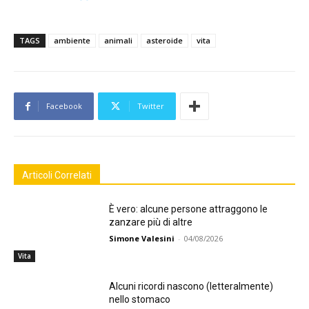
TAGS
ambiente
animali
asteroide
vita
Facebook
Twitter
Articoli Correlati
È vero: alcune persone attraggono le
zanzare più di altre
Simone Valesini
-
04/08/2026
Vita
Alcuni ricordi nascono (letteralmente)
nello stomaco