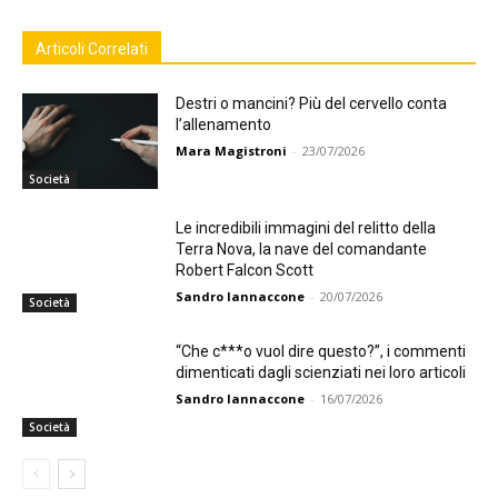
Articoli Correlati
Destri o mancini? Più del cervello conta
l’allenamento
Mara Magistroni
-
23/07/2026
Società
Le incredibili immagini del relitto della
Terra Nova, la nave del comandante
Robert Falcon Scott
Sandro Iannaccone
-
20/07/2026
Società
“Che c***o vuol dire questo?”, i commenti
dimenticati dagli scienziati nei loro articoli
Sandro Iannaccone
-
16/07/2026
Società