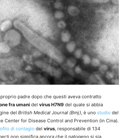
l proprio padre dopo che questi aveva contratto
one fra umani
del
virus H7N9
del quale si abbia
agine del
British Medical Journal (Bmj)
, è uno
studio
del
e Center for Disease Control and Prevention (in Cina).
ofilo di contagio
del
virus
, responsabile di 134
erti non significa ancora che il patogeno si sia