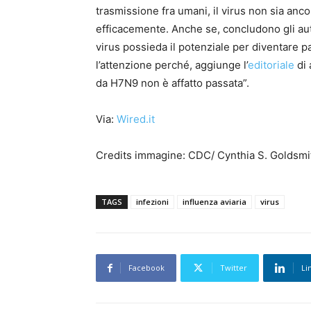
trasmissione fra umani, il virus non sia anc
efficacemente. Anche se, concludono gli autori
virus possieda il potenziale per diventare
l’attenzione perché, aggiunge l’
editoriale
di 
da H7N9 non è affatto passata”.
Via:
Wired.it
Credits immagine: CDC/ Cynthia S. Goldsm
TAGS
infezioni
influenza aviaria
virus
Facebook
Twitter
Li