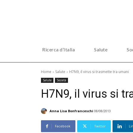
Ricerca d’Italia
Salute
So
Home
Salute
H7N9, il virus si trasmette tra umani
Salute
Società
H7N9, il virus si 
Anna Lisa Bonfranceschi
08/08/2013
Facebook
Twitter
Li