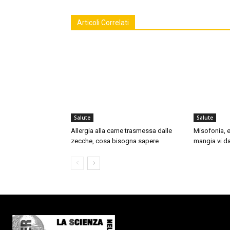
Articoli Correlati
Salute
Salute
Allergia alla carne trasmessa dalle
Misofonia, e
zecche, cosa bisogna sapere
mangia vi da