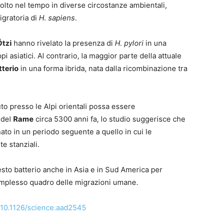
olto
nel tempo in diverse circostanze ambientali,
igratoria di
H. sapiens
.
Ötzi
hanno rivelato la presenza di
H. pylori
in una
i asiatici. Al contrario, la maggior parte della attuale
tterio
in una forma ibrida, nata dalla ricombinazione tra
to presso le Alpi orientali possa essere
 del
Rame
circa 5300 anni fa, lo studio suggerisce che
ato in un periodo seguente a quello in cui le
e stanziali.
esto batterio anche in Asia e in Sud America per
omplesso quadro delle migrazioni umane.
10.1126/science.aad2545