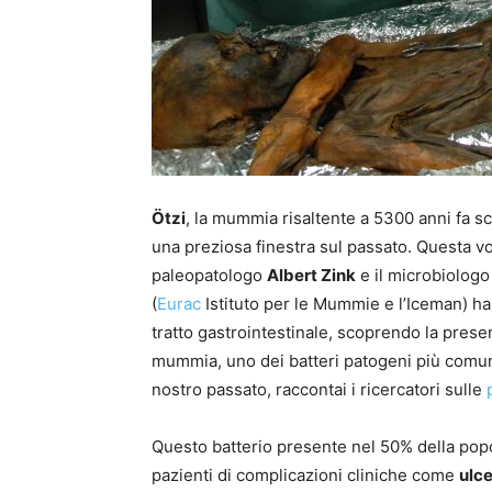
Ötzi
, la mummia risaltente a 5300 anni fa sc
una preziosa finestra sul passato. Questa vo
paleopatologo
Albert Zink
e il microbiologo
(
Eurac
Istituto per le Mummie e l’Iceman) h
tratto gastrointestinale, scoprendo la prese
mummia,
uno dei batteri patogeni più comu
nostro passato, raccontai i ricercatori sulle
Questo batterio presente nel 50% della pop
pazienti di complicazioni cliniche come
ulc