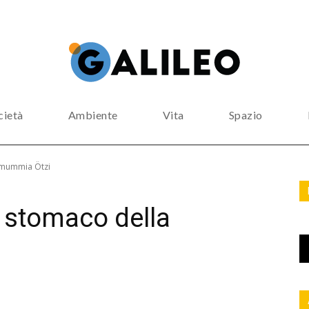
cietà
Ambiente
Vita
Spazio
a mummia Ötzi
o stomaco della