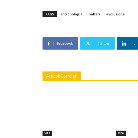
TAGS
antropologia
batteri
evoluzione
Facebook
Twitter
Li
Articoli Correlati
Vita
Vita