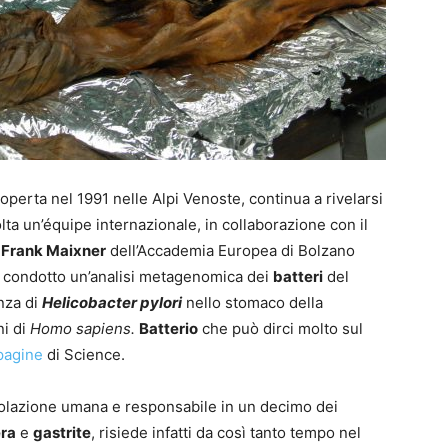
operta nel 1991 nelle Alpi Venoste, continua a rivelarsi
lta un’équipe internazionale, in collaborazione con il
Frank Maixner
dell’Accademia Europea di Bolzano
a condotto un’analisi metagenomica dei
batteri
del
nza di
Helicobacter pylori
nello stomaco della
ni di
Homo sapiens.
Batterio
che può dirci molto sul
pagine
di Science.
olazione umana e responsabile in un decimo dei
era
e
gastrite
, risiede infatti da così tanto tempo nel