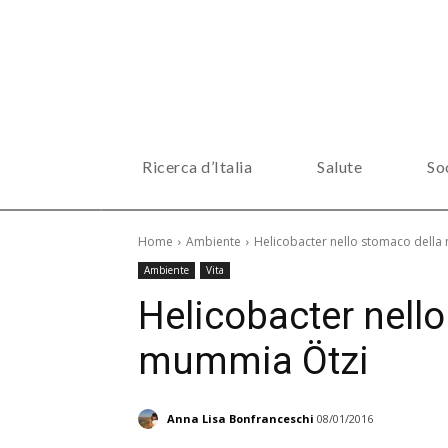
Ricerca d’Italia
Salute
So
Home
Ambiente
Helicobacter nello stomaco dell
Ambiente
Vita
Helicobacter nell
mummia Ötzi
Anna Lisa Bonfranceschi
08/01/2016