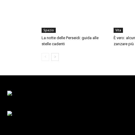
Spazio
Vita
La notte delle Perseidi: guida alle
È vero: alcu
stelle cadenti
zanzare più d