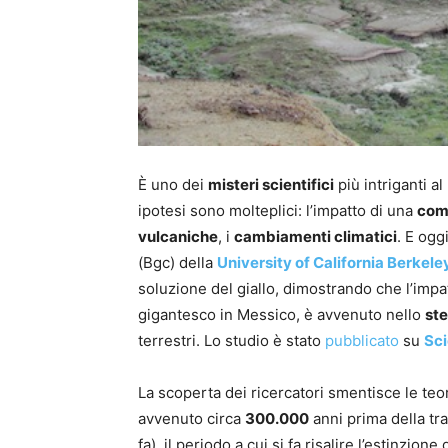
È uno dei
misteri scientifici
più intriganti al
ipotesi sono molteplici: l’impatto di una
com
vulcaniche
, i
cambiamenti climatici
. E ogg
(Bgc) della
University of California Berkele
soluzione del giallo, dimostrando che l’impa
gigantesco in Messico, è avvenuto nello
ste
terrestri. Lo studio è stato
pubblicato
su
Sc
La scoperta dei ricercatori smentisce le teo
avvenuto circa
300.000
anni prima della tr
fa), il periodo a cui si fa risalire l’estinzion