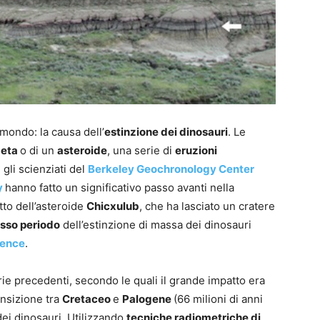
 mondo: la causa dell’
estinzione dei dinosauri
. Le
eta
o di un
asteroide
, una serie di
eruzioni
i gli scienziati del
Berkeley Geochronology Center
y
hanno fatto un significativo passo avanti nella
tto dell’asteroide
Chicxulub
, che ha lasciato un cratere
sso periodo
dell’estinzione di massa dei dinosauri
ience
.
rie precedenti, secondo le quali il grande impatto era
ansizione tra
Cretaceo
e
Palogene
(66 milioni di anni
e dei dinosauri. Utilizzando
tecniche radiometriche di