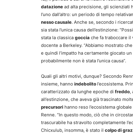
datazione
ad alta precisione, gli scienziati
l’uno dall’altro: un periodo di tempo relati
nesso causale
. Anche se, secondo i ricercat
sia stata l’unica causa dell’estinzione: “Po
stata la classica
goccia
che fa traboccare il
docente a Berkeley. “Abbiamo mostrato che 
e quindi l’impatto ha certamente giocato un
probabilmente non è stata l’unica causa”.
Quali gli altri motivi, dunque? Secondo Renn
insieme, hanno
indebolito
l’ecosistema. Pri
caratterizzato da lunghe epoche di
freddo
,
all’estinzione, che aveva già trascinato molt
precursori
hanno reso l’ecosistema globale 
Renne. “In questo modo, ciò che in circosta
trascurabile ha stravolto completamente l’e
Chicxulub, insomma, è stato il
colpo di graz