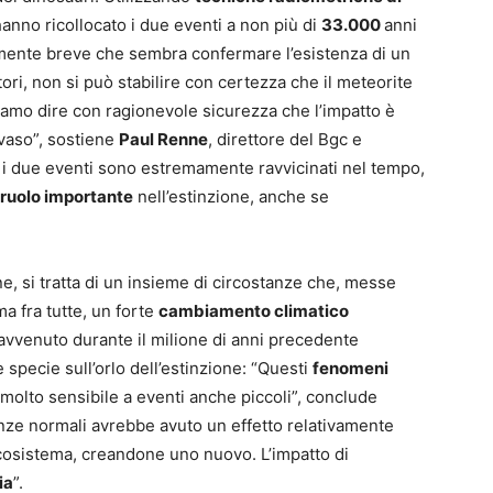
 hanno ricollocato i due eventi a non più di
33.000
anni
vamente breve che sembra confermare l’esistenza di un
ori, non si può stabilire con certezza che il meteorite
ssiamo dire con ragionevole sicurezza che l’impatto è
 vaso”, sostiene
Paul Renne
, direttore del Bgc e
i due eventi sono estremamente ravvicinati nel tempo,
ruolo importante
nell’estinzione, anche se
e, si tratta di un insieme di circostanze che, messe
ma fra tutte, un forte
cambiamento climatico
 avvenuto durante il milione di anni precedente
e specie sull’orlo dell’estinzione: “Questi
fenomeni
molto sensibile a eventi anche piccoli”, conclude
nze normali avrebbe avuto un effetto relativamente
cosistema, creandone uno nuovo. L’impatto di
ia
”.