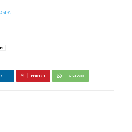
230492
ri
nkedin
Pinterest
WhatsApp