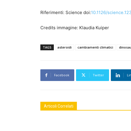
Riferimenti: Science doi:
10.1126/science.1
Credits immagine: Klaudia Kuiper
TAGS
asteroidi
cambiamenti climatici
dinosau
Facebook
Twitter
Li
Articoli Correlati