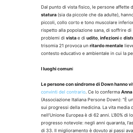
Dal punto di vista fisico, le persone affet
statura
(sia da piccole che da adulte), hanno
piccoli, collo corto e tono muscolare infer
rispetto alla popolazione sana, di soffrire di
problemi di
vista
e di
udito
,
infezioni
e
dist
trisomia 21 provoca un
ritardo mentale
liev
contesto educativo e ambientale in cui la p
I luoghi comun
i
Le persone con sindrome di Down hanno vi
convinti del contrario
. Ce lo conferma
Anna
(Associazione Italiana Persone Down): “È 
sui progressi della medicina. La vita media 
nell’Unione Europea è di 62 anni. L’80% di lo
progresso notevole: negli anni quaranta, l’asp
di 33. Il miglioramento è dovuto ai passi ava