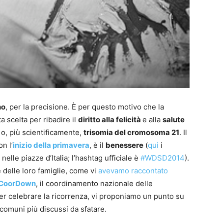
no
, per la precisione. È per questo motivo che la
ta scelta per ribadire il
diritto alla felicità
e alla
salute
, o, più scientificamente,
trisomia del cromosoma 21
. Il
n l’
inizio della primavera
, è il
benessere
(
qui
i
elle piazze d’Italia; l’hashtag ufficiale è
#WDSD2014
).
 delle loro famiglie, come vi
avevamo raccontato
CoorDown
, il coordinamento nazionale delle
er celebrare la ricorrenza, vi proponiamo un punto su
 comuni più discussi da sfatare.