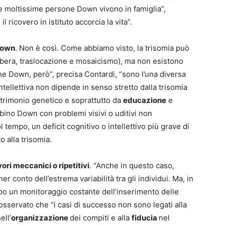
he moltissime persone Down vivono in famiglia”,
l ricovero in istituto accorcia la vita”.
Down
. Non è così. Come abbiamo visto, la trisomia può
ibera, traslocazione e mosaicismo), ma non esistono
ne Down, però”, precisa Contardi, “sono l’una diversa
intellettiva non dipende in senso stretto dalla trisomia
atrimonio genetico e soprattutto da
educazione
e
bino Down con problemi visivi o uditivi non
 tempo, un deficit cognitivo o intellettivo più grave di
o alla trisomia.
ri meccanici o ripetitivi
. “Anche in questo caso,
r conto dell’estrema variabilità tra gli individui. Ma, in
po un monitoraggio costante dell’inserimento delle
sservato che “i casi di successo non sono legati alla
ell’
organizzazione
dei compiti e alla
fiducia
nel