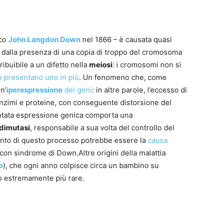
ico
John Langdon Down
nel 1866 – è causata quasi
) dalla presenza di una copia di troppo del cromosoma
ibuibile a un difetto nella
meiosi
: i cromosomi non si
e presentano uno in più
. Un fenomeno che, come
n’
iperespressione
dei geni
: in altre parole, l’eccesso di
nzimi e proteine, con conseguente distorsione del
ntata espressione genica comporta una
dimutasi
, responsabile a sua volta del controllo del
mento di questo processo potrebbe essere la
causa
on sindrome di Down.Altre origini della malattia
o
), che ogni anno colpisce circa un bambino su
o estremamente più rare.