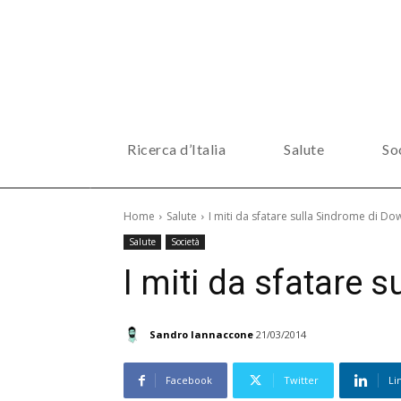
Ricerca d’Italia
Salute
So
Home
Salute
I miti da sfatare sulla Sindrome di Do
Salute
Società
I miti da sfatare 
Sandro Iannaccone
21/03/2014
Facebook
Twitter
Li