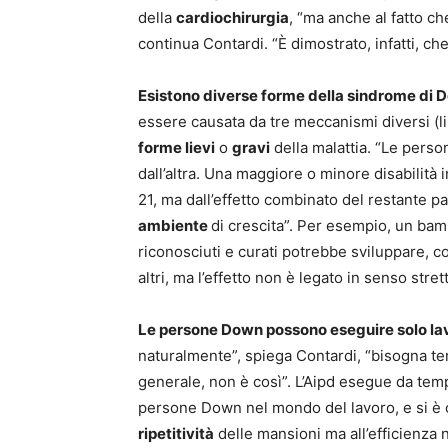
della
cardiochirurgia
, “ma anche al fatto c
continua Contardi. “È dimostrato, infatti, che i
Esistono diverse forme della sindrome di 
essere causata da tre meccanismi diversi (l
forme lievi
o
gravi
della malattia. “Le perso
dall’altra. Una maggiore o minore disabilità 
21, ma dall’effetto combinato del restante p
ambiente
di crescita”. Per esempio, un bam
riconosciuti e curati potrebbe sviluppare, col
altri, ma l’effetto non è legato in senso strett
Le persone Down possono eseguire solo lavo
naturalmente”, spiega Contardi, “bisogna tene
generale, non è così”. L’Aipd esegue da tem
persone Down nel mondo del lavoro, e si è o
ripetitività
delle mansioni ma all’efficienza n