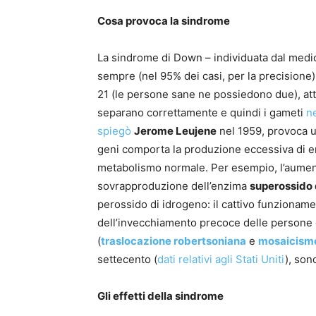
Cosa provoca la sindrome
La sindrome di Down – individuata dal med
sempre (nel 95% dei casi, per la precisione
21 (le persone sane ne possiedono due), attr
separano correttamente e quindi i gameti
n
spiegò
Jerome Leujene
nel 1959, provoca u
geni comporta la produzione eccessiva di e
metabolismo normale. Per esempio, l’aume
sovrapproduzione dell’enzima
superossido 
perossido di idrogeno: il cattivo funziona
dell’invecchiamento precoce delle persone c
(
traslocazione robertsoniana
e
mosaicism
settecento (
dati relativi agli Stati Uniti
), son
Gli effetti della sindrome