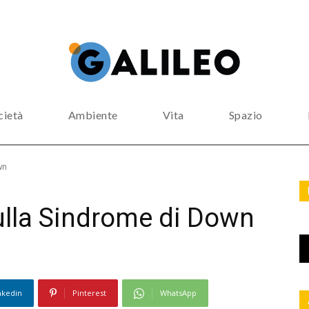
cietà
Ambiente
Vita
Spazio
wn
sulla Sindrome di Down
nkedin
Pinterest
WhatsApp