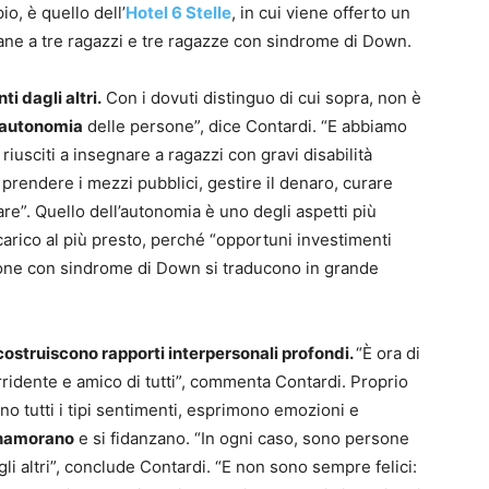
o, è quello dell’
Hotel 6 Stelle
, in cui viene offerto un
imane a tre ragazzi e tre ragazze con sindrome di Down.
 dagli altri.
Con i dovuti distinguo di cui sopra, non è
autonomia
delle persone”, dice Contardi. “E abbiamo
riusciti a insegnare a ragazzi con gravi disabilità
a prendere i mezzi pubblici, gestire il denaro, curare
are”. Quello dell’autonomia è uno degli aspetti più
i carico al più presto, perché “opportuni investimenti
rsone con sindrome di Down si traducono in grande
ostruiscono rapporti interpersonali profondi.
“È ora di
ridente e amico di tutti”, commenta Contardi. Proprio
 tutti i tipi sentimenti, esprimono emozioni e
namorano
e si fidanzano. “In ogni caso, sono persone
 gli altri”, conclude Contardi. “E non sono sempre felici: