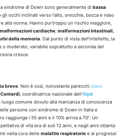
te da sindrome di Down sono generalmente di
bassa
 gli occhi inclinati verso l’alto, orecchie, bocca e naso
iore alla norma. Hanno purtroppo un rischio maggiore,
malformazioni cardiache
,
malformazioni intestinali
,
urbi della memoria
. Dal punto di vista dell’intelletto, la
e o moderato, variabile soprattutto a seconda del
ersona cresce.
ta breve
. Non è così, nonostante parecchi
siano
 Contardi
, coordinatrice nazionale dell’
Aipd
un luogo comune dovuto alla mancanza di conoscenza
delle persone con sindrome di Down in Italia e
ro raggiunge i 55 anni e il 10% arriva a 70”. Un
ettativa di vita era di soli 12 anni, e negli anni ottanta
nti nella cura delle
malattie respiratorie
e ai progressi