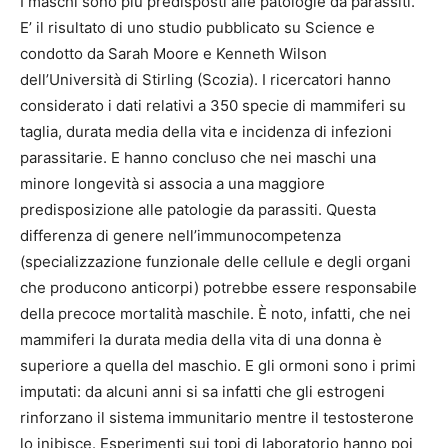
I maschi sono più predisposti alle patologie da parassiti.
E’ il risultato di uno studio pubblicato su Science e
condotto da Sarah Moore e Kenneth Wilson
dell’Università di Stirling (Scozia). I ricercatori hanno
considerato i dati relativi a 350 specie di mammiferi su
taglia, durata media della vita e incidenza di infezioni
parassitarie. E hanno concluso che nei maschi una
minore longevità si associa a una maggiore
predisposizione alle patologie da parassiti. Questa
differenza di genere nell’immunocompetenza
(specializzazione funzionale delle cellule e degli organi
che producono anticorpi) potrebbe essere responsabile
della precoce mortalità maschile. È noto, infatti, che nei
mammiferi la durata media della vita di una donna è
superiore a quella del maschio. E gli ormoni sono i primi
imputati: da alcuni anni si sa infatti che gli estrogeni
rinforzano il sistema immunitario mentre il testosterone
lo inibisce. Esperimenti sui topi di laboratorio hanno poi