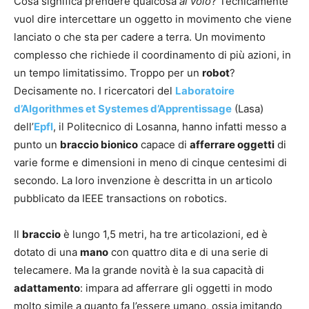
Cosa significa prendere qualcosa
al volo
? Tecnicamente
vuol dire intercettare un oggetto in movimento che viene
lanciato o che sta per cadere a terra. Un movimento
complesso che richiede il coordinamento di più azioni, in
un tempo limitatissimo. Troppo per un
robot
?
Decisamente no. I ricercatori del
Laboratoire
d’Algorithmes et Systemes d’Apprentissage
(Lasa)
dell’
Epfl
, il Politecnico di Losanna, hanno infatti messo a
punto un
braccio bionico
capace di
afferrare oggetti
di
varie forme e dimensioni in meno di cinque centesimi di
secondo. La loro invenzione è descritta in un articolo
pubblicato da IEEE transactions on robotics.
Il
braccio
è lungo 1,5 metri, ha tre articolazioni, ed è
dotato di una
mano
con quattro dita e di una serie di
telecamere. Ma la grande novità è la sua capacità di
adattamento
: impara ad afferrare gli oggetti in modo
molto simile a quanto fa l’essere umano, ossia imitando