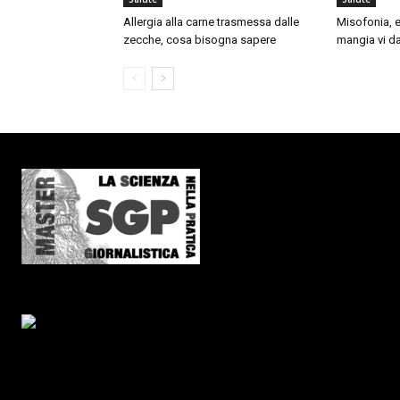
Allergia alla carne trasmessa dalle
Misofonia, e
zecche, cosa bisogna sapere
mangia vi da