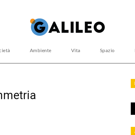
cietà
Ambiente
Vita
Spazio
immetria