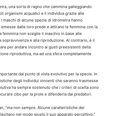
metra, una sorta di ragno che cammina galleggiando
oli organismi acquatici e li individua grazie alle
. I maschi di alcune specie di idrometra hanno
ni emesse dalle loro prede e attirano le femmine con la
a femmina non sceglie il maschio in base alle
a sopravvivenza e alla riproduzione. Al contrario, è il
are per andare incontro ai gusti preesistenti della
zione riproduttiva, ma ad una sfera completamente
ortante dal punto di vista evolutivo per la specie. In
istiche degli individui vincenti che saranno trasmesse
lutiva ha sempre sostenuto che i criteri di scelta sono
ocurare cibo per la prole e difenderla dai predatori.
an, “ma non sempre. Alcune caratteristiche del
lecitano nel modo giusto il suo apparato percettivo.”