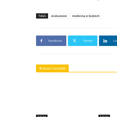
TAGS
evoluzione
medicina e biotech
Facebook
Twitter
Li
Articoli Correlati
Salute
Salute