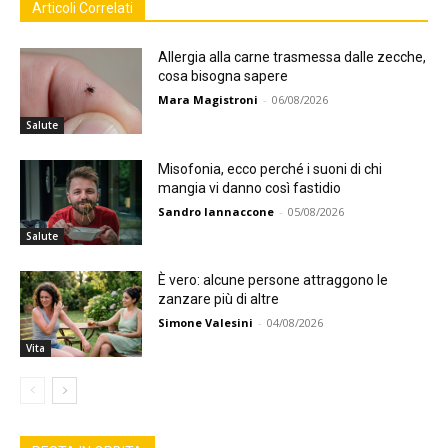
Articoli Correlati
Allergia alla carne trasmessa dalle zecche,
cosa bisogna sapere
Mara Magistroni
-
06/08/2026
Salute
Misofonia, ecco perché i suoni di chi
mangia vi danno così fastidio
Sandro Iannaccone
-
05/08/2026
Salute
È vero: alcune persone attraggono le
zanzare più di altre
Simone Valesini
-
04/08/2026
Vita