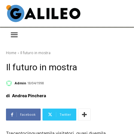
Home
Il futuro in mostra
Il futuro in mostra
Admin
18/04/1998
di
Andrea Pinchera
Facebook
Twitter
Trecentocinquantamila visitatori, quasi duemila