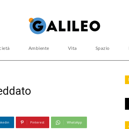
cietà
Ambiente
Vita
Spazio
reddato
nkedin
Pinterest
WhatsApp