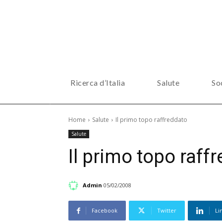
Ricerca d’Italia
Salute
So
Home
Salute
Il primo topo raffreddato
Salute
Il primo topo raff
Admin
05/02/2008
Facebook
Twitter
Li