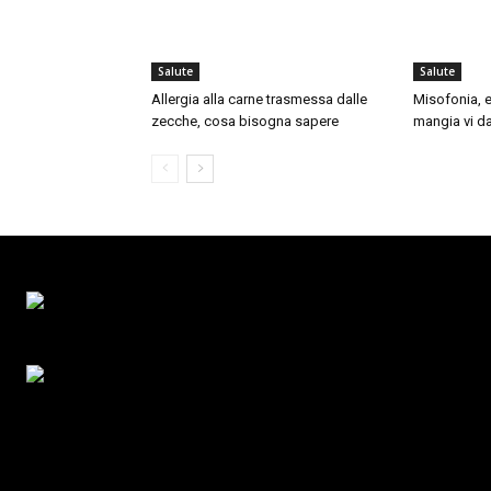
Salute
Salute
Allergia alla carne trasmessa dalle
Misofonia, e
zecche, cosa bisogna sapere
mangia vi da