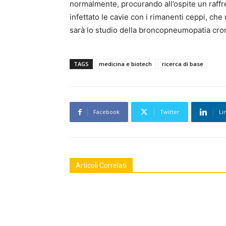
normalmente, procurando all’ospite un raffre
infettato le cavie con i rimanenti ceppi, che 
sarà lo studio della broncopneumopatia croni
TAGS
medicina e biotech
ricerca di base
Facebook
Twitter
Li
Articoli Correlati