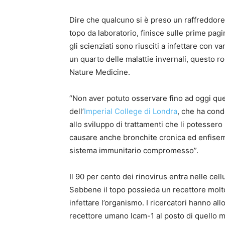
Dire che qualcuno si è preso un raffreddore
topo da laboratorio, finisce sulle prime pagine 
gli scienziati sono riusciti a infettare con v
un quarto delle malattie invernali, questo r
Nature Medicine.
“Non aver potuto osservare fino ad oggi que
dell’
Imperial College di Londra
, che ha cond
allo sviluppo di trattamenti che li potesser
causare anche bronchite cronica ed enfisema,
sistema immunitario compromesso”.
Il 90 per cento dei rinovirus entra nelle cel
Sebbene il topo possieda un recettore molto s
infettare l’organismo. I ricercatori hanno al
recettore umano Icam-1 al posto di quello mur