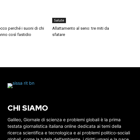
Salute
cco perché i suoni di chi
Allattamento al seno: tre miti da
nno così fastidio
sfatare
CHI SIAMO
Galileo, Giornale di scienza e problemi globali è la prima
testata giornalistica italiana online dedicata ai temi della
ricerca scientifica e tecnologica e ai problemi politico-sociali
globali, come la tutela dell’ambiente, i diritti umani e la pace.