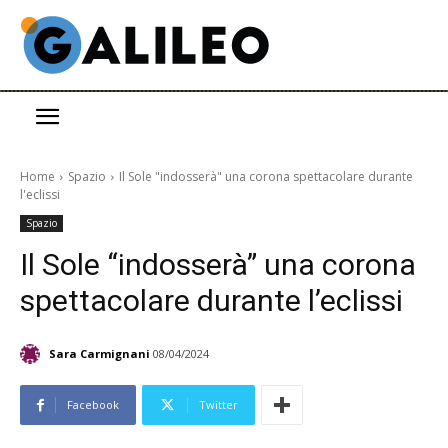
Home
Spazio
Il Sole "indosserà" una corona spettacolare durante
l'eclissi
Spazio
Il Sole “indosserà” una corona
spettacolare durante l’eclissi
Sara Carmignani
08/04/2024
Facebook
Twitter