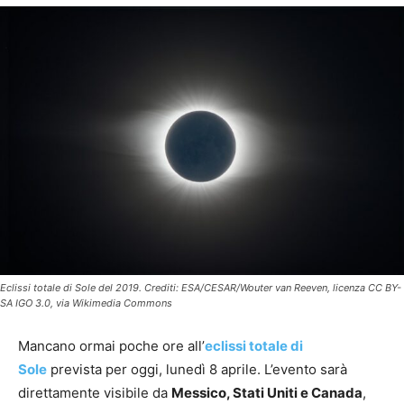
Eclissi totale di Sole del 2019. Crediti: ESA/CESAR/Wouter van Reeven, licenza CC BY-
SA IGO 3.0, via Wikimedia Commons
Mancano ormai poche ore all’
eclissi totale di
Sole
prevista per oggi, lunedì 8 aprile. L’evento sarà
direttamente visibile da
Messico, Stati Uniti e Canada
,