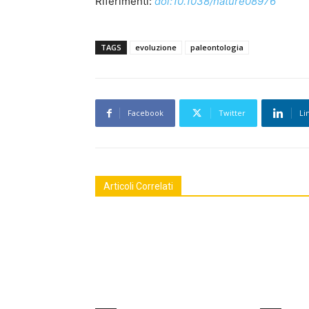
Riferimenti:
doi:10.1038/nature08976
TAGS
evoluzione
paleontologia
Facebook
Twitter
Li
Articoli Correlati