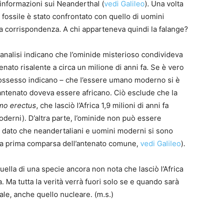
informazioni sui Neanderthal (
vedi Galileo
). Una volta
 fossile è stato confrontato con quello di uomini
a corrispondenza. A chi apparteneva quindi la falange?
analisi indicano che l’ominide misterioso condivideva
ato risalente a circa un milione di anni fa. Se è vero
o possesso indicano – che l’essere umano moderno si è
antenato doveva essere africano. Ciò esclude che la
o erectus
, che lasciò l’Africa 1,9 milioni di anni fa
derni). D’altra parte, l’ominide non può essere
dato che neandertaliani e uomini moderni si sono
 la prima comparsa dell’antenato comune,
vedi Galileo
).
uella di una specie ancora non nota che lasciò l’Africa
a. Ma tutta la verità verrà fuori solo se e quando sarà
ale, anche quello nucleare. (m.s.)