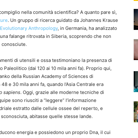
ompiglio nella comunità scientifica? A quanto pare sì,
ture
. Un gruppo di ricerca guidato da Johannes Krause
r Evolutionary Anthropology
, in Germania, ha analizzato
i una falange ritrovata in Siberia, scoprendo che non
i conosciute.
menti di utensili e ossa testimoniano la presenza di
 Paleolitico (dai 120 ai 10 mila anni fa). Proprio qui,
ianko della Russian Academy of Sciences di
48 e 30 mila anni fa, quando l’Asia Centrale era
 sapiens
. Oggi, grazie alle moderne tecniche di
ipe sono riusciti a “leggere” l’informazione
riale estratto dalle cellule ossee del reperto, e
 sconosciuta, abitasse quelle stesse lande.
oducono energia e possiedono un proprio Dna, il cui