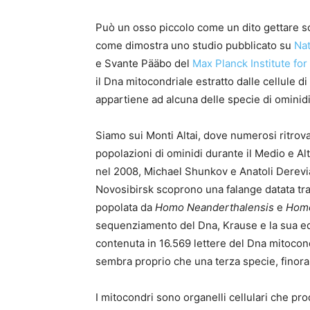
Può un osso piccolo come un dito gettare sc
come dimostra uno studio pubblicato su
Na
e Svante Pääbo del
Max Planck Institute fo
il Dna mitocondriale estratto dalle cellule d
appartiene ad alcuna delle specie di ominid
Siamo sui Monti Altai, dove numerosi ritrova
popolazioni di ominidi durante il Medio e Alto
nel 2008, Michael Shunkov e Anatoli Derev
Novosibirsk scoprono una falange datata tra 
popolata da
Homo Neanderthalensis
e
Homo
sequenziamento del Dna, Krause e la sua equ
contenuta in 16.569 lettere del Dna mitocond
sembra proprio che una terza specie, finora
I mitocondri sono organelli cellulari che pr