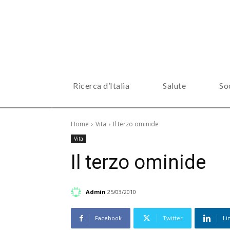
Ricerca d’Italia
Salute
So
Home
Vita
Il terzo ominide
Vita
Il terzo ominide
Admin
25/03/2010
Facebook
Twitter
Li