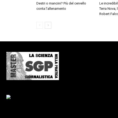
Destri o mancini? Più del cervello
Le incredibil
conta l’allenamento
Terra Nova,
Robert Falc