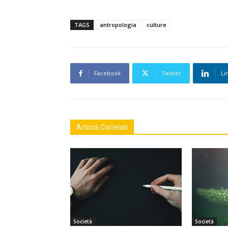
TAGS
antropologia
culture
Facebook
Twitter
Li
Articoli Correlati
Società
Società