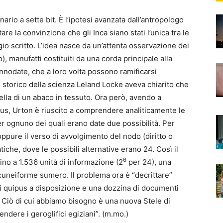
rio a sette bit. È l’ipotesi avanzata dall’antropologo
re la convinzione che gli Inca siano stati l’unica tra le
gio scritto. L’idea nasce da un’attenta osservazione dei
, manufatti costituiti da una corda principale alla
nnodate, che a loro volta possono ramificarsi
lo storico della scienza Leland Locke aveva chiarito che
lla di un abaco in tessuto. Ora però, avendo a
us, Urton è riuscito a comprendere analiticamente le
er ognuno dei quali erano date due possibilità. Per
oppure il verso di avvolgimento del nodo (diritto o
tiche, dove le possibili alternative erano 24. Così il
6
no a 1.536 unità di informazione (2
per 24), una
 cuneiforme sumero. Il problema ora è “decrittare”
 quipus a disposizione e una dozzina di documenti
. Ciò di cui abbiamo bisogno è una nuova Stele di
dere i geroglifici egiziani”. (m.mo.)