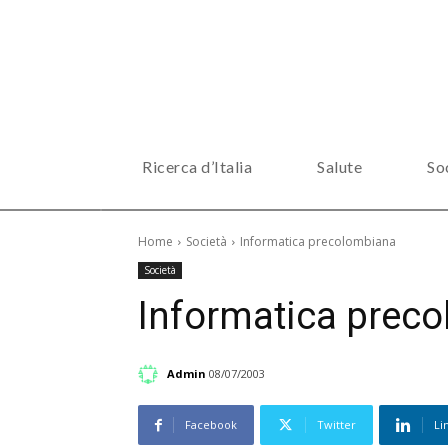
Ricerca d’Italia
Salute
So
Home
Società
Informatica precolombiana
Società
Informatica prec
Admin
08/07/2003
Facebook
Twitter
Li