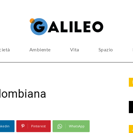
cietà
Ambiente
Vita
Spazio
olombiana
nkedin
Pinterest
WhatsApp