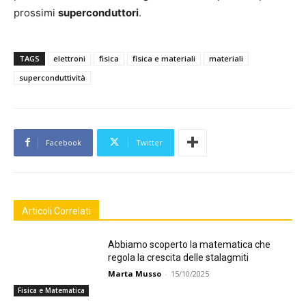
prossimi
superconduttori
.
TAGS
elettroni
fisica
fisica e materiali
materiali
superconduttività
Facebook
Twitter
Articoli Correlati
Abbiamo scoperto la matematica che
regola la crescita delle stalagmiti
Marta Musso
-
15/10/2025
Fisica e Matematica