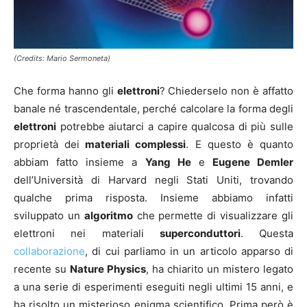
(Credits: Mario Sermoneta)
Che forma hanno gli
elettroni
? Chiederselo non è affatto
banale né trascendentale, perché calcolare la forma degli
elettroni
potrebbe aiutarci a capire qualcosa di più sulle
proprietà dei
materiali complessi
. E questo è quanto
abbiam fatto insieme a
Yang He
e
Eugene Demler
dell’Università di Harvard negli Stati Uniti, trovando
qualche prima risposta. Insieme abbiamo infatti
sviluppato un
algoritmo
che permette di visualizzare gli
elettroni nei materiali
superconduttori
. Questa
collaborazione
, di cui parliamo in un articolo apparso di
recente su
Nature Physics
, ha chiarito un mistero legato
a una serie di esperimenti eseguiti negli ultimi 15 anni, e
ha risolto un misterioso enigma scientifico. Prima però è