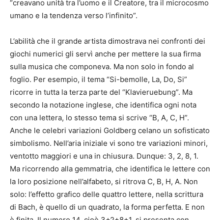
“creavano unità tra l’uomo e il Creatore, tra il microcosmo
umano e la tendenza verso l’infinito”.
L’abilità che il grande artista dimostrava nei confronti dei
giochi numerici gli servì anche per mettere la sua firma
sulla musica che componeva. Ma non solo in fondo al
foglio. Per esempio, il tema “Si-bemolle, La, Do, Si”
ricorre in tutta la terza parte del “Klavieruebung”. Ma
secondo la notazione inglese, che identifica ogni nota
con una lettera, lo stesso tema si scrive “B, A, C, H”.
Anche le celebri variazioni Goldberg celano un sofisticato
simbolismo. Nell’aria iniziale vi sono tre variazioni minori,
ventotto maggiori e una in chiusura. Dunque: 3, 2, 8, 1.
Ma ricorrendo alla gemmatria, che identifica le lettere con
la loro posizione nell’alfabeto, si ritrova C, B, H, A. Non
solo: l’effetto grafico delle quattro lettere, nella scrittura
di Bach, è quello di un quadrato, la forma perfetta. E non
è finita. Il numero 14, cioè 3+2+8+1, si presenta con