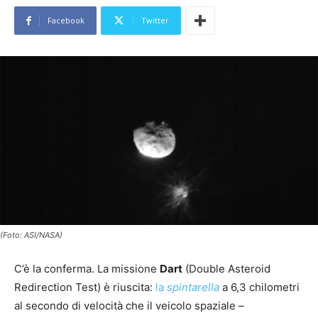
Facebook
Twitter
(Foto: ASI/NASA)
C’è la conferma. La missione
Dart
(Double Asteroid
Redirection Test) è riuscita:
la
spintarella
a 6,3 chilometri
al secondo di velocità che il veicolo spaziale –