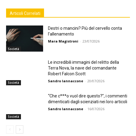
Articoli Correlati
Destri o mancini? Più del cervello conta
l’allenamento
Mara Magistroni
-
23/07/2026
Società
Le incredibili immagini del relitto della
Terra Nova, la nave del comandante
Robert Falcon Scott
Sandro Iannaccone
-
20/07/2026
Società
“Che c***o vuol dire questo?”, i commenti
dimenticati dagli scienziati nei loro articoli
Sandro Iannaccone
-
16/07/2026
Società