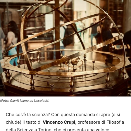
(Foto: Garvit Nama su Unsplash)
Che cos’è la scienza? Con questa domanda si apre (e si
chiude) il testo di
Vincenzo Crupi
, professore di Filosofia
della Scienza a Torino, che ci presenta una veloce