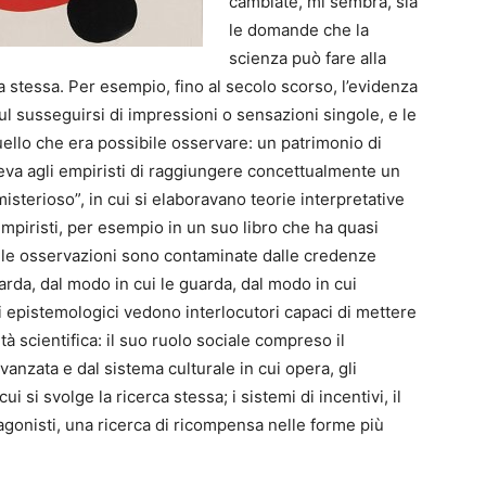
cambiate, mi sembra, sia
le domande che la
scienza può fare alla
sofia stessa. Per esempio, fino al secolo scorso, l’evidenza
l susseguirsi di impressioni o sensazioni singole, e le
uello che era possibile osservare: un patrimonio di
eva agli empiristi di raggiungere concettualmente un
isterioso”, in cui si elaboravano teorie interpretative
empiristi, per esempio in un suo libro che ha quasi
 le osservazioni sono contaminate dalle credenze
arda, dal modo in cui le guarda, dal modo in cui
mi epistemologici vedono interlocutori capaci di mettere
ità scientifica: il suo ruolo sociale compreso il
nzata e dal sistema culturale in cui opera, gli
i si svolge la ricerca stessa; i sistemi di incentivi, il
agonisti, una ricerca di ricompensa nelle forme più