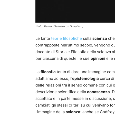
(Foto: Ramón Salinero on Unsplash)
Le tante
teorie filosofiche
sulla
scienza
che 
contrapposte nell’ultimo secolo, vengono q
docente di Storia e Filosofia della scienza a
per ciascuna di queste, le sue
opinioni
e le 
La
filosofia
tenta di dare una immagine compl
adattiamo ad esso, l’
epistemologia
cerca di
delle relazioni tra il senso comune con cui 
descrizione scientifica della
conoscenza
. 
accettate e in parte messe in discussione, so
cambiati gli stessi criteri su cui venivano f
l‘immagine della
scienza
: anche se Godfrey