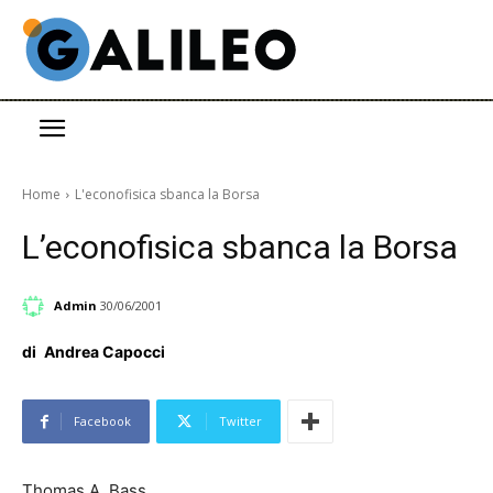
Home
L'econofisica sbanca la Borsa
L’econofisica sbanca la Borsa
Admin
30/06/2001
di
Andrea Capocci
Facebook
Twitter
Thomas A. Bass