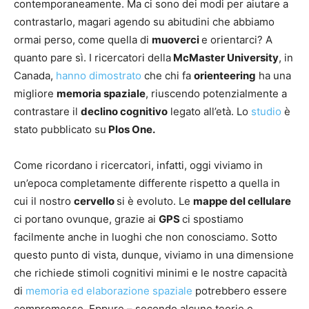
contemporaneamente. Ma ci sono dei modi per aiutare a
contrastarlo, magari agendo su abitudini che abbiamo
ormai perso, come quella di
muoverci
e orientarci? A
quanto pare sì. I ricercatori della
McMaster University
, in
Canada,
hanno dimostrato
che chi fa
orienteering
ha una
migliore
memoria spaziale
, riuscendo potenzialmente a
contrastare il
declino cognitivo
legato all’età. Lo
studio
è
stato pubblicato su
Plos One.
Come ricordano i ricercatori, infatti, oggi viviamo in
un’epoca completamente differente rispetto a quella in
cui il nostro
cervello
si è evoluto. Le
mappe del cellulare
ci portano ovunque, grazie ai
GPS
ci spostiamo
facilmente anche in luoghi che non conosciamo. Sotto
questo punto di vista, dunque, viviamo in una dimensione
che richiede stimoli cognitivi minimi e le nostre capacità
di
memoria ed elaborazione spaziale
potrebbero essere
compromesse. Eppure – secondo alcune teorie e