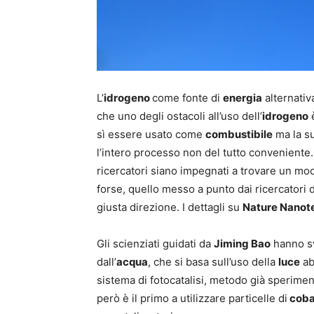
L’
idrogeno
come fonte di
energia
alternativ
che uno degli ostacoli all’uso dell’
idrogeno
è
sì essere usato come
combustibile
ma la s
l’intero processo non del tutto conveniente
ricercatori siano impegnati a trovare un mo
forse, quello messo a punto dai ricercatori 
giusta direzione. I dettagli su
Nature Nanot
Gli scienziati guidati da
Jiming Bao
hanno sv
dall’
acqua
, che si basa sull’uso della
luce
ab
sistema di fotocatalisi, metodo già sperime
però è il primo a utilizzare particelle di
coba