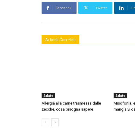
Facebook
Twitter
Li
Articoli Correlati
Salute
Salute
Allergia alla carne trasmessa dalle
Misofonia, e
zecche, cosa bisogna sapere
mangia vi da