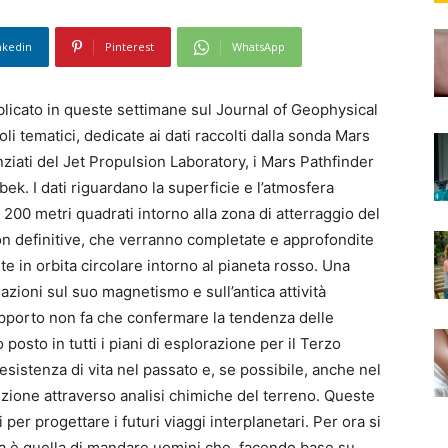
nkedin
Pinterest
WhatsApp
licato in queste settimane sul Journal of Geophysical
i tematici, dedicate ai dati raccolti dalla sonda Mars
nziati del Jet Propulsion Laboratory, i Mars Pathfinder
ek. I dati riguardano la superficie e l’atmosfera
a 200 metri quadrati intorno alla zona di atterraggio del
 non definitive, che verranno completate e approfondite
 in orbita circolare intorno al pianeta rosso. Una
zioni sul suo magnetismo e sull’antica attività
rapporto non fa che confermare la tendenza delle
posto in tutti i piani di esplorazione per il Terzo
’esistenza di vita nel passato e, se possibile, anche nel
uzione attraverso analisi chimiche del terreno. Queste
 per progettare i futuri viaggi interplanetari. Per ora si
za è quella di mandare uomini che, facendo base su