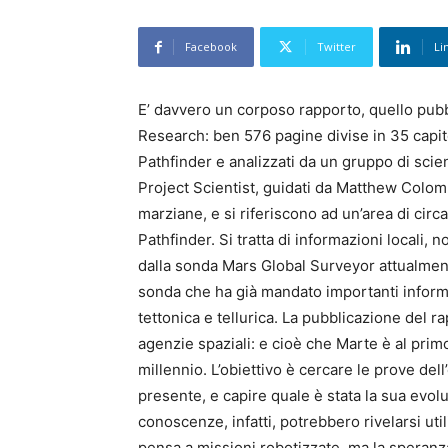
Facebook
Twitter
Li
E’ davvero un corposo rapporto, quello pubb
Research: ben 576 pagine divise in 35 capitol
Pathfinder e analizzati da un gruppo di scie
Project Scientist, guidati da Matthew Colomb
marziane, e si riferiscono ad un’area di circ
Pathfinder. Si tratta di informazioni locali,
dalla sonda Mars Global Surveyor attualmente
sonda che ha già mandato importanti informa
tettonica e tellurica. La pubblicazione del 
agenzie spaziali: e cioè che Marte è al primo 
millennio. L’obiettivo è cercare le prove dell
presente, e capire quale è stata la sua evol
conoscenze, infatti, potrebbero rivelarsi utili
pensa a missioni robotizzate, ma la speran