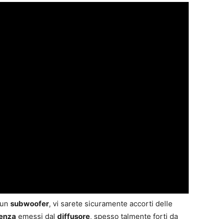
 un
subwoofer
, vi sarete sicuramente accorti delle
uenza
emessi dal
diffusore
, spesso talmente forti da