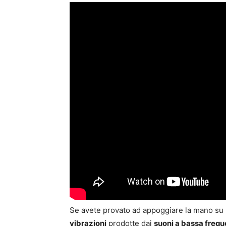
Se avete provato ad appoggiare la mano su
vibrazioni
prodotte dai
suoni a bassa freq