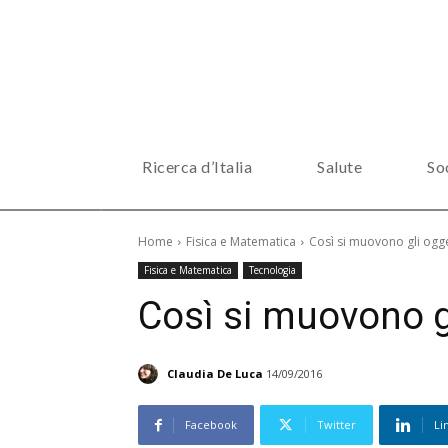
Ricerca d’Italia
Salute
So
Home
Fisica e Matematica
Così si muovono gli ogge
Fisica e Matematica
Tecnologia
Così si muovono gl
Claudia De Luca
14/09/2016
Facebook
Twitter
Li