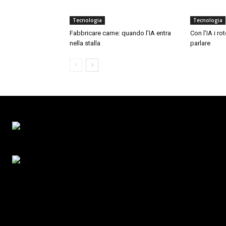
Tecnologia
Tecnologia
Fabbricare carne: quando l’IA entra
Con l’IA i ro
nella stalla
parlare