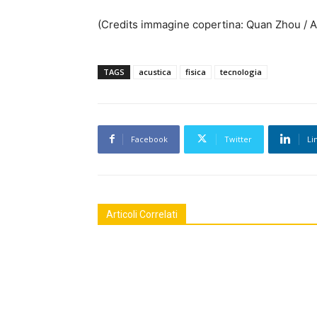
(Credits immagine copertina: Quan Zhou / Aa
TAGS
acustica
fisica
tecnologia
Facebook
Twitter
Li
Articoli Correlati