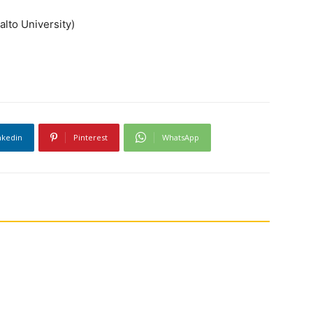
lto University)
nkedin
Pinterest
WhatsApp