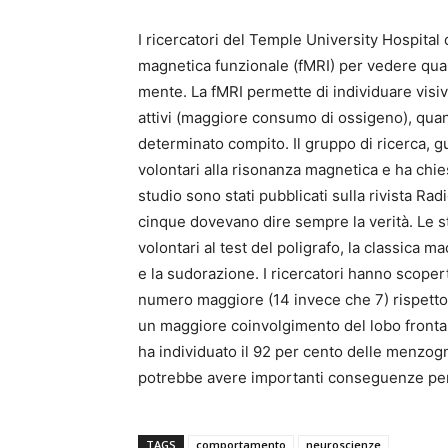
I ricercatori del Temple University Hospital 
magnetica funzionale (fMRI) per vedere quali
mente. La fMRI permette di individuare visiv
attivi (maggiore consumo di ossigeno), quan
determinato compito. Il gruppo di ricerca,
volontari alla risonanza magnetica e ha chies
studio sono stati pubblicati sulla rivista Rad
cinque dovevano dire sempre la verità. Le 
volontari al test del poligrafo, la classica m
e la sudorazione. I ricercatori hanno scoper
numero maggiore (14 invece che 7) rispetto a 
un maggiore coinvolgimento del lobo frontale
ha individuato il 92 per cento delle menzogne
potrebbe avere importanti conseguenze per l
TAGS
comportamento
neuroscienze