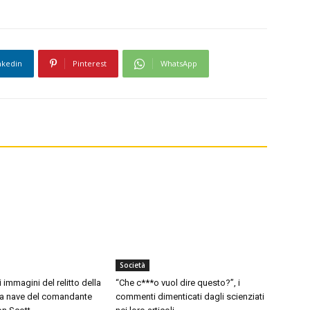
nkedin
Pinterest
WhatsApp
Società
i immagini del relitto della
“Che c***o vuol dire questo?”, i
 la nave del comandante
commenti dimenticati dagli scienziati