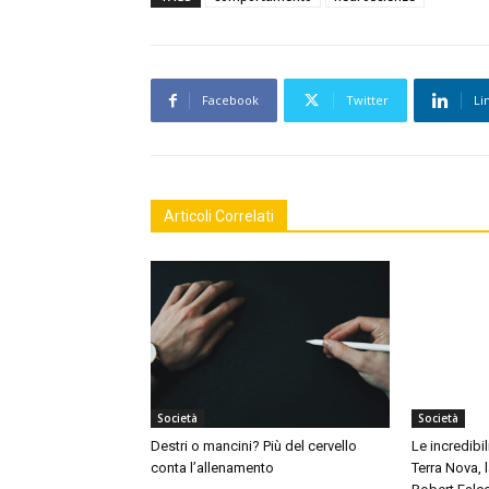
Facebook
Twitter
Li
Articoli Correlati
Società
Società
Destri o mancini? Più del cervello
Le incredibil
conta l’allenamento
Terra Nova,