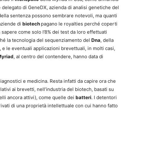
e delegato di GeneDX, azienda di analisi genetiche del
 della sentenza possono sembrare notevoli, ma quanti
 aziende di
biotech
pagano le royalties perché coperti
 sapere come solo l’8% dei test da loro effettuati
rché la tecnologia del sequenziamento del
Dna
, della
e le eventuali applicazioni brevettuali, in molti casi,
yriad
, al centro del contendere, hanno data di
agnostici e medicina. Resta infatti da capire ora che
lativi ai brevetti, nell’industria del biotech, basati su
lli ancora attivi), come quelle dei
batteri
. I detentori
rivati di una proprietà intellettuale con cui hanno fatto