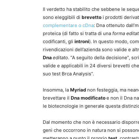
Il verdetto ha stabilito che sebbene le sequ
sono eleggibili di
brevetto
i prodotti deriva
complementare o cDna
: Dna ottenuto dall’
proteica (di fatto si tratta di una
forma
edita
codificanti, gli
introni
). In questo modo, co
rivendicazioni dell’azienda sono valide e alt
Dna
editato
. “A seguito della decisione”, scr
valide e applicabili in 24 diversi brevetti c
suo test Brca Analysis”.
Insomma, la
Myriad
non festeggia, ma neanc
brevettare il
Dna modificato
e non il Dna n
le biotecnologie in generale questa distinz
Dal momento che non è necessario disporr
geni che occorrono in natura non si possono
metteranno a punto il proprio
test
, contrast