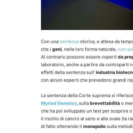
Con una
sentenza
storica, e attesa da tempo
che i
geni
, nella loro forma naturale,
non son
Al contrario possono essere coperti
da prop
laboratorio, anche a partire da controparti 
effetti della sentenza sull’
industria biotec
con alcuni esperti che prevedono grandi rip
La sentenza della Corte suprema si riferisce
Myriad Genetics
, sulla
brevettabilità
o men
che ha poi sviluppato un test per scoprire
il rischio di cancro al seno e alle ovaie (la r
di fatto ottenendo il
monopolio
sulla metodi