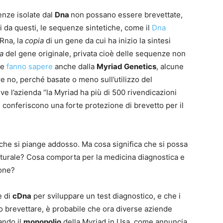
enze isolate dal
Dna
non possano essere brevettate,
ti da questi, le sequenze sintetiche, come il
Dna
mRna, la
copia
di un gene da cui ha inizio la sintesi
ta
del gene originale, privata cioè delle sequenze non
me
fanno sapere
anche dalla
Myriad Genetics
, alcune
re no, perché basate o meno sull’utilizzo del
ive l’azienda “la Myriad ha più di 500 rivendicazioni
he conferiscono una forte protezione di brevetto per il
he si piange addosso. Ma cosa significa che si possa
aturale? Cosa comporta per la medicina diagnostica e
ione?
e di
cDna
per sviluppare un test diagnostico, e che i
 brevettare, è probabile che ora diverse aziende
ando il
monopolio
della Myriad in Usa, come annuncia