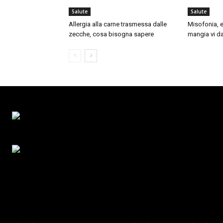
Salute
Salute
Allergia alla carne trasmessa dalle
Misofonia, e
zecche, cosa bisogna sapere
mangia vi da