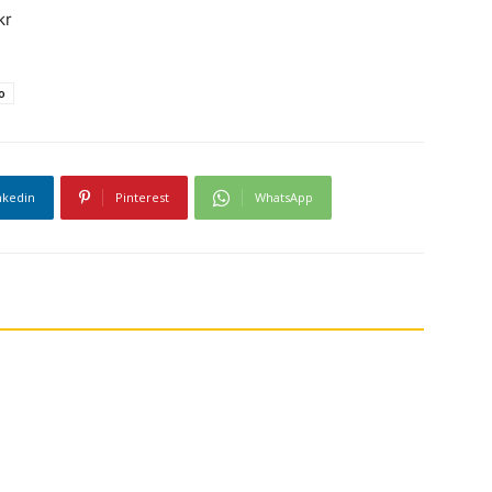
kr
o
nkedin
Pinterest
WhatsApp