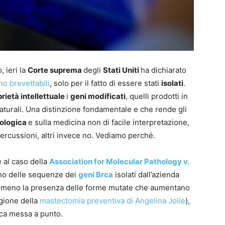
, ieri la
Corte suprema
degli
Stati Uniti
ha dichiarato
o brevettabili
, solo per il fatto di essere stati
isolati
.
rietà intellettuale
i
geni modificati
, quelli prodotti in
naturali. Una distinzione fondamentale e che rende gli
nologica
e sulla medicina non di facile interpretazione,
ercussioni, altri invece no. Vediamo perché.
 al caso della
Association for Molecular Pathology v.
o delle sequenze dei
geni Brca
isolati dall’azienda
 o meno la presenza delle forme mutate che aumentano
agione della
mastectomia preventiva di Angelina Jolie
),
ca messa a punto.