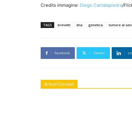
Credits immagine:
Diego Cantalapiedra
/Flic
TAGS
brevetti
dna
genetica
tumore al sen
Facebook
Twitter
Li
Articoli Correlati