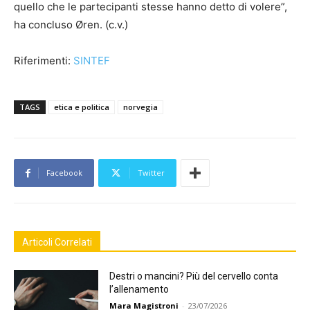
quello che le partecipanti stesse hanno detto di volere”,
ha concluso Øren. (c.v.)
Riferimenti:
SINTEF
TAGS
etica e politica
norvegia
Facebook
Twitter
Articoli Correlati
Destri o mancini? Più del cervello conta
l’allenamento
Mara Magistroni
-
23/07/2026