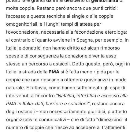
potuto fare grandi danni al desiderio di
genitorialità
di
molte coppie. Restano però ancora due punti critici:
l’accesso a queste tecniche ai single o alle coppie
omogenitoriali, e i lunghi tempi di attesa per
l’ovodonazione, necessaria alla fecondazione eterologa:
al contrario di quanto avviene in Spagna, per esempio, in
Italia le donatrici non hanno diritto ad alcun rimborso
spese e di conseguenza la donazione diventa esso
stesso un percorso a ostacoli. Detto questo, però, oggi in
Italia la strada della
PMA
si è fatta meno ripida per le
coppie che non riescano a ottenere gravidanze in modo
naturale. E tuttavia, come hanno sottolineato gli esperti
intervenuti all’incontro
“Natalità, infertilità e accesso alla
PMA in Italia: dati, barriere e soluzioni”
, restano ancora
degli ostacoli – non necessariamente giuridici, piuttosto
organizzativi e comunicativi – che di fatto “dimezzano” il
numero di coppie che riesce ad accedere ai trattamenti.