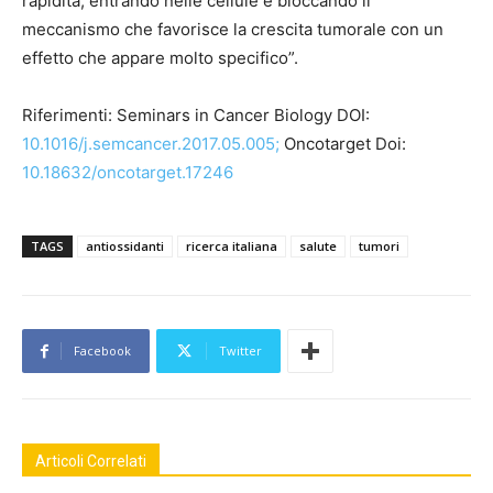
rapidità, entrando nelle cellule e bloccando il
meccanismo che favorisce la crescita tumorale con un
effetto che appare molto specifico”.
Riferimenti: Seminars in Cancer Biology DOI:
10.1016/j.semcancer.2017.05.005;
Oncotarget Doi:
10.18632/oncotarget.17246
TAGS
antiossidanti
ricerca italiana
salute
tumori
Facebook
Twitter
Articoli Correlati