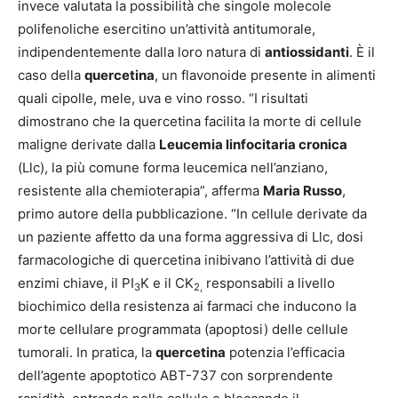
invece valutata la possibilità che singole molecole
polifenoliche esercitino un’attività antitumorale,
indipendentemente dalla loro natura di
antiossidanti
. È il
caso della
quercetina
, un flavonoide presente in alimenti
quali cipolle, mele, uva e vino rosso. “I risultati
dimostrano che la quercetina facilita la morte di cellule
maligne derivate dalla
Leucemia linfocitaria cronica
(Llc), la più comune forma leucemica nell’anziano,
resistente alla chemioterapia”, afferma
Maria Russo
,
primo autore della pubblicazione. “In cellule derivate da
un paziente affetto da una forma aggressiva di Llc, dosi
farmacologiche di quercetina inibivano l’attività di due
enzimi chiave, il PI
K e il CK
responsabili a livello
3
2,
biochimico della resistenza ai farmaci che inducono la
morte cellulare programmata (apoptosi) delle cellule
tumorali. In pratica, la
quercetina
potenzia l’efficacia
dell’agente apoptotico ABT-737 con sorprendente