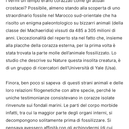
I vermi un tempo erano corazzati come gli attuali
crostacei? Possibile, almeno stando alla scoperta di uno
straordinario fossile nel Marocco sud-orientale che ha
risolto un enigma paleontologico su bizzarri animali (della
classe dei Machaeridia) vissuti da 485 a 305 milioni di
anni. L’eccezionalità del reperto sta nel fatto che, insieme
alla placche della corazza esterna, per la prima volta è
stata trovata la parte molle dell’animale fossilizzato. Lo
studio che descrive su Nature questa insolita creatura, è
di un gruppo di ricercatori dell’Università di Yale (Usa).
Finora, ben poco si sapeva di questi strani animali e delle
loro relazioni filogenetiche con altre specie, perché le
uniche testimonianze consistevano in corazze isolate
rinvenute sui fondali marini. Le parti del corpo morbide
infatti, tra cui la maggior parte degli organi interni, si
decompongono solitamente prima di fossilizzare. Si
pensava avessero affinità con gli echinodermi (di cui