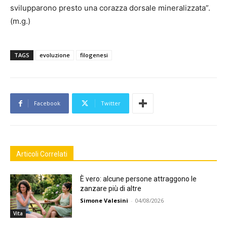
svilupparono presto una corazza dorsale mineralizzata”.
(m.g.)
TAGS
evoluzione
filogenesi
Facebook
Twitter
Articoli Correlati
È vero: alcune persone attraggono le
zanzare più di altre
Simone Valesini
-
04/08/2026
Vita