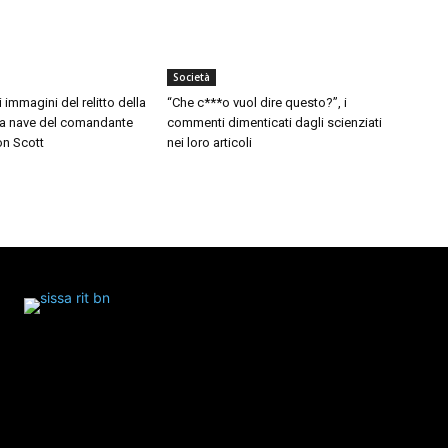
Società
i immagini del relitto della
“Che c***o vuol dire questo?”, i
 la nave del comandante
commenti dimenticati dagli scienziati
on Scott
nei loro articoli