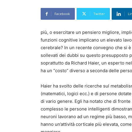
Facebook
Twitter
Li
più, o esercitare un pensiero migliore, impli
funzioni cognitive implicano un elevato lavor
cerebrale? In un recente convegno che si è te
sollevati dei dubbi su questo presupposto p
soprattutto da Richard Haier, un esperto nel
ha un “costo” diverso a seconda delle person
Haier ha svolto delle ricerche sul metabolis
(matematici, logici ecc.) e di persone dotate
di vario genere. Egli ha notato che di fron
complesso le persone intelligenti dimostrano
neuroni lavorano ad un regime più basso, me
hanno un’attività corticale più elevata, com
maggiore.