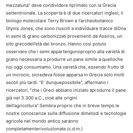
mezzaluna” deve condividere ilprimato con la Grecia
settentrionale. La scoperta è di due ricercatori inglesi, il
biologo molecolare Terry Brown e l’archeobotanico
Glynis Jones, che sono riusciti a individuare tracce diDna
in semi di grano carbonizzati provenienti da Assiros, un
sito grecodell’età del bronzo. Hanno così potuto
osservare che i semi appartengonoproprio alla varietà di
grano necessaria a produrre un pane simile a quelloche
noi oggi consumiamo. Una varietà che, essendo frutto di
un incrocio, sicredeva fosse apparsa in Grecia solo molti
secoli più tardi. “E’ dunquepossibile”, affermano i
ricercatori, “che i Greci abbiano iniziato aprodurre il pane
già nel 3.300 a.C., cioè alle origini
dell’agricoltura”.Sembra proprio che in breve tempo le
nostre conoscenze sulla diffusione dimetodi e tecnologie
agricole nel mondo antico saranno
completamenterivoluzionate.(c.d.m.)