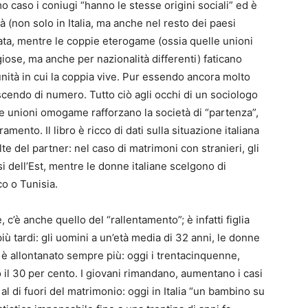
 caso i coniugi “hanno le stesse origini sociali” ed è
à (non solo in Italia, ma anche nel resto dei paesi
tata, mentre le coppie eterogame (ossia quelle unioni
igiose, ma anche per nazionalità differenti) faticano
nità in cui la coppia vive. Pur essendo ancora molto
scendo di numero. Tutto ciò agli occhi di un sociologo
le unioni omogame rafforzano la società di “partenza”,
ento. Il libro è ricco di dati sulla situazione italiana
 del partner: nel caso di matrimoni con stranieri, gli
i dell’Est, mentre le donne italiane scelgono di
o o Tunisia.
, c’è anche quello del “rallentamento”; è infatti figlia
ù tardi: gli uomini a un’età media di 32 anni, le donne
i è allontanato sempre più: oggi i trentacinquenne,
 il 30 per cento. I giovani rimandano, aumentano i casi
al di fuori del matrimonio: oggi in Italia “un bambino su