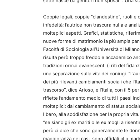
sette nasce da genitori non sposati”. Una sta
Coppie legali, coppie “clandestine”, ruoli e 
infedeltà: l’autrice non trascura nulla e analiz
molteplici aspetti. Grafici, statistiche, riferi
nuove forme di matrimonio la più ampia panor
Facoltà di Sociologia all’Università di Mila
risulta però troppo freddo e accademico anc
tradizioni ormai evanescenti (i riti del fid
una separazione sulla vita dei coniugi. “L’a
dei più rilevanti cambiamenti sociali che l’I
trascorso”, dice Arioso, e l’Italia, con il 5 p
riflette l’andamento medio di tutti i paesi in
molteplici: dal cambiamento di status social
libero, alla soddisfazione per la propria vit
“se siano gli ex mariti o le ex mogli a risent
però ci dice che sono generalmente le donne
maggioranza dei casi sono affidati alla madr