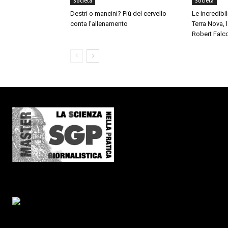
Società
Società
Destri o mancini? Più del cervello
Le incredibil
conta l’allenamento
Terra Nova,
Robert Falc