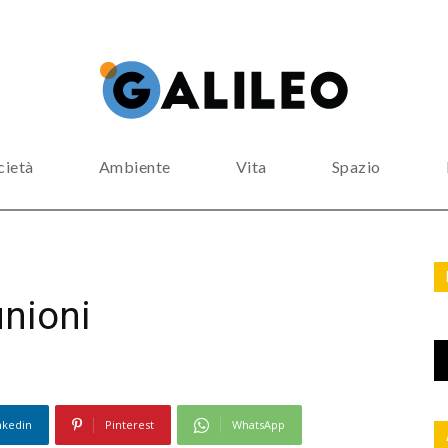
cietà
Ambiente
Vita
Spazio
unioni
nkedin
Pinterest
WhatsApp