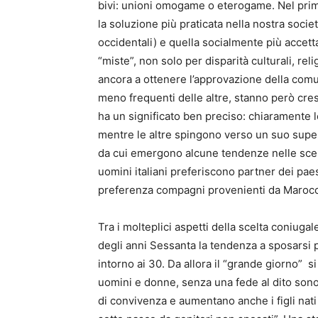
bivi: unioni omogame o eterogame. Nel primo
la soluzione più praticata nella nostra societ
occidentali) e quella socialmente più accet
“miste”, non solo per disparità culturali, rel
ancora a ottenere l’approvazione della comu
meno frequenti delle altre, stanno però cre
ha un significato ben preciso: chiaramente 
mentre le altre spingono verso un suo superam
da cui emergono alcune tendenze nelle scelte
uomini italiani preferiscono partner dei paes
preferenza compagni provenienti da Marocc
Tra i molteplici aspetti della scelta coniugale
degli anni Sessanta la tendenza a sposarsi pi
intorno ai 30. Da allora il “grande giorno” s
uomini e donne, senza una fede al dito sono
di convivenza e aumentano anche i figli nati 