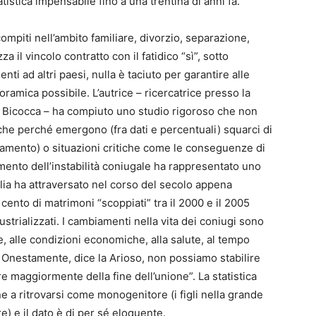
tistica impensabile fino a una trentina di anni fa.
compiti nell’ambito familiare, divorzio, separazione,
za il vincolo contratto con il fatidico “sì”, sotto
menti ad altri paesi, nulla è taciuto per garantire alle
amica possibile. L’autrice – ricercatrice presso la
no Bicocca – ha compiuto uno studio rigoroso che non
he perché emergono (fra dati e percentuali) squarci di
anzamento) o situazioni critiche come le conseguenze di
umento dell’instabilità coniugale ha rappresentato uno
talia ha attraversato nel corso del secolo appena
er cento di matrimoni “scoppiati” tra il 2000 e il 2005
dustrializzati. I cambiamenti nella vita dei coniugi sono
e, alle condizioni economiche, alla salute, al tempo
a. Onestamente, dice la Arioso, non possiamo stabilire
ire maggiormente della fine dell’unione”. La statistica
 a ritrovarsi come monogenitore (i figli nella grande
e) e il dato è di per sé eloquente.