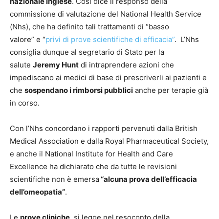
nazionale inglese
. Così dice il responso della
commissione di valutazione del National Health Service
(Nhs), che ha definito tali trattamenti di “basso
valore” e “
privi di prove scientifiche di efficacia”
. L’Nhs
consiglia dunque al segretario di Stato per la
salute
Jeremy Hunt
di intraprendere azioni che
impediscano ai medici di base di prescriverli ai pazienti e
che
sospendano i rimborsi pubblici
anche per terapie già
in corso.
Con l’Nhs concordano i rapporti pervenuti dalla British
Medical Association e dalla Royal Pharmaceutical Society,
e anche il National Institute for Health and Care
Excellence ha dichiarato che da tutte le revisioni
scientifiche non è emersa
“alcuna prova dell’efficacia
dell’omeopatia”
.
Le
prove cliniche
, si legge nel resoconto della