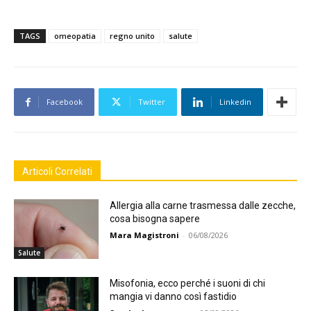
TAGS
omeopatia
regno unito
salute
Facebook
Twitter
Linkedin
Articoli Correlati
Allergia alla carne trasmessa dalle zecche,
cosa bisogna sapere
Mara Magistroni
-
06/08/2026
Salute
Misofonia, ecco perché i suoni di chi
mangia vi danno così fastidio