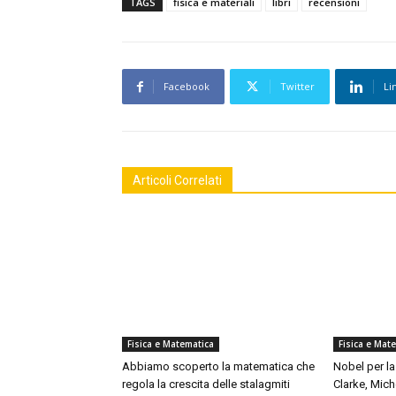
TAGS
fisica e materiali
libri
recensioni
Facebook
Twitter
Li
Articoli Correlati
Fisica e Matematica
Fisica e Mat
Abbiamo scoperto la matematica che
Nobel per la
regola la crescita delle stalagmiti
Clarke, Mich