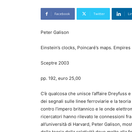
Facebook
Twitter
Li
Peter Galison
Einstein’s clocks, Poincaré’s maps. Empires 
Sceptre 2003
pp. 192, euro 25,00
C’è qualcosa che unisce l’affaire Dreyfuss e
dei segnali sulle linee ferroviarie e la teoria
contro l’impero britannico e le onde elettro
ricercatori hanno rilevato le connessioni fra q
all’università di Harvard, Peter Galison, mos
della teoria della relatività deve molto alla 