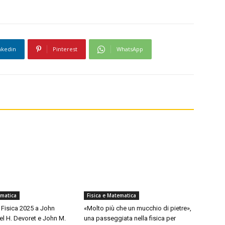
nkedin
Pinterest
WhatsApp
ematica
Fisica e Matematica
 Fisica 2025 a John
«Molto più che un mucchio di pietre»,
el H. Devoret e John M.
una passeggiata nella fisica per