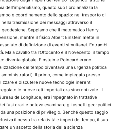
mia dell’imperialismo, questo suo libro analizza la
 tempo e coordinamento dello spazio: nel trasporto di
; nella trasmissione dei messaggi attraverso il
ate geodesiche. Sappiamo che il matematico Henry
nzione, mentre il fisico Albert Einstein mette in
 assoluto di definizione di eventi simultanei. Entrambi
ità. Ma a cavallo tra l’Ottocento e il Novecento, il tempo
to: diventa globale. Einstein e Poincaré erano
obalizzazione del tempo diventava una urgenza politica
ro amministratori). Il primo, come impiegato presso
nalizzare e discutere nuove tecnologie inerenti
golato le nuove reti imperiali ora sincronizzate. Il
Bureau de Longitude, era impegnato in trattative
dei fusi orari e poteva esaminare gli aspetti geo-politici
a da una posizione di privilegio. Benché questo saggio
usiva il nesso tra relatività e imperi del tempo, il suo
gare un aspetto della storia della scienza