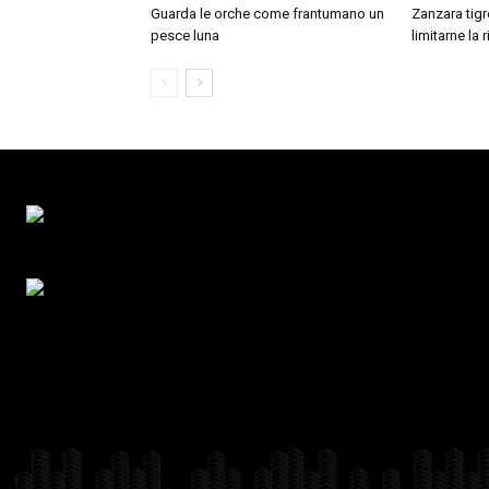
Guarda le orche come frantumano un
Zanzara tigre
pesce luna
limitarne la