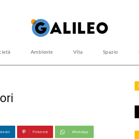
cietà
Ambiente
Vita
Spazio
ori
nkedin
Pinterest
WhatsApp