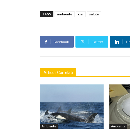
TAGS
ambiente
cnr
salute
Facebook
Twitter
Li
Articoli Correlati
Ambiente
Ambiente