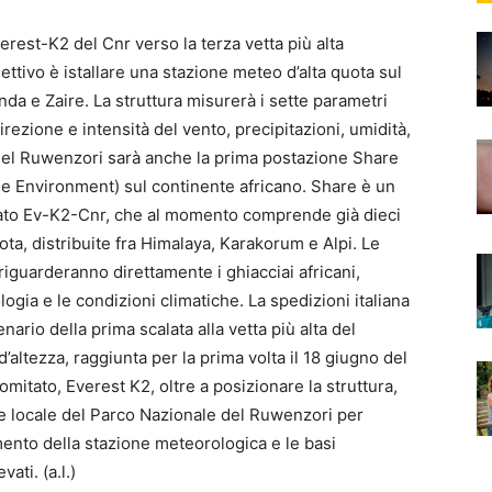
erest-K2 del Cnr verso la terza vetta più alta
biettivo è istallare una stazione meteo d’alta quota sul
da e Zaire. La struttura misurerà i sette parametri
rezione e intensità del vento, precipitazioni, umidità,
 del Ruwenzori sarà anche la prima postazione Share
the Environment) sul continente africano. Share è un
itato Ev-K2-Cnr, che al momento comprende già dieci
ota, distribuite fra Himalaya, Karakorum e Alpi. Le
 riguarderanno direttamente i ghiacciai africani,
logia e le condizioni climatiche. La spedizioni italiana
nario della prima scalata alla vetta più alta del
altezza, raggiunta per la prima volta il 18 giugno del
mitato, Everest K2, oltre a posizionare la struttura,
le locale del Parco Nazionale del Ruwenzori per
mento della stazione meteorologica e le basi
ati. (a.l.)