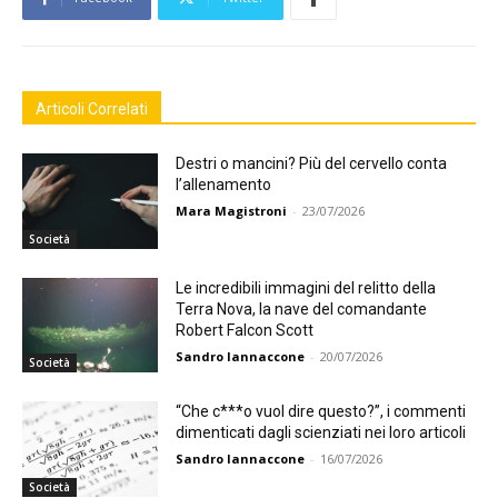
Articoli Correlati
Destri o mancini? Più del cervello conta
l’allenamento
Mara Magistroni
-
23/07/2026
Società
Le incredibili immagini del relitto della
Terra Nova, la nave del comandante
Robert Falcon Scott
Sandro Iannaccone
-
20/07/2026
Società
“Che c***o vuol dire questo?”, i commenti
dimenticati dagli scienziati nei loro articoli
Sandro Iannaccone
-
16/07/2026
Società