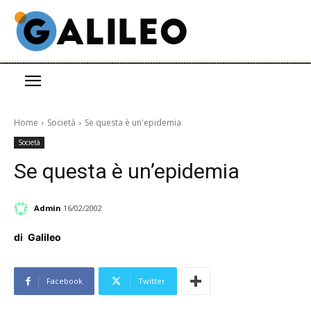
Home
Società
Se questa è un'epidemia
Società
Se questa è un’epidemia
Admin
16/02/2002
di
Galileo
Facebook
Twitter