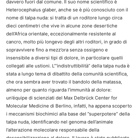
davvero fuori dal comune. Il suo nome scientifico è
Heterocephalus glaber, anche se è più conosciuto con il
nome di talpa nuda: si tratta di un roditore lungo circa
dieci centimetri che vive in alcune zone desertiche
dell’Africa orientale, eccezionalmente resistente al
cancro, molto più longevo degli altri roditori, in grado di
sopravvivere fino a mezz’ora senza ossigeno e
insensibile a diversi tipi di dolore, in particolare quelli
collegati alle ustioni. L”’indistruttibilità” della talpa nuda è
stata a lungo tema di dibattito della comunità scientifica,
che ora sembra aver trovato il bandolo della matassa,
almeno per quanto riguarda l’immunità al dolore:
un’équipe di scienziati del Max Delbrück Center for
Molecular Medicine di Berlino, infatti, ha appena scoperto
i meccanismi biochimici alla base del ”superpotere” della
talpa nuda, identificando nel genoma dell’animale
l’alterazione molecolare responsabile della
desensibilizzazione al dolore. Il lavoro è stato pubblicato