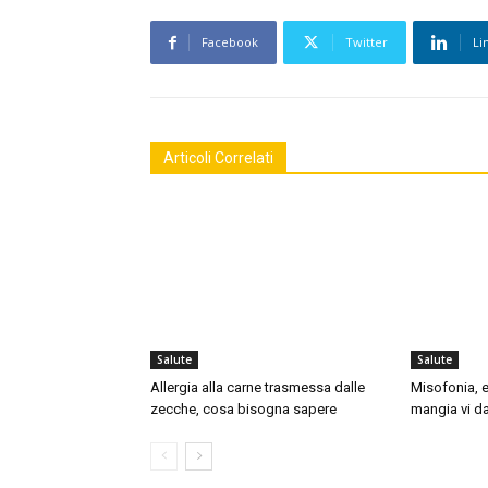
Facebook
Twitter
Li
Articoli Correlati
Salute
Salute
Allergia alla carne trasmessa dalle
Misofonia, e
zecche, cosa bisogna sapere
mangia vi da