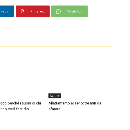
nkedin
Pinterest
WhatsApp
Salute
cco perché i suoni di chi
Allattamento al seno: tre miti da
nno così fastidio
sfatare