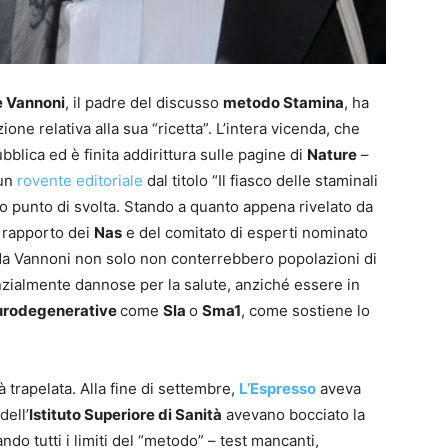
 Vannoni
, il padre del discusso
metodo Stamina
, ha
ne relativa alla sua “ricetta”. L’intera vicenda, che
bblica ed è finita addirittura sulle pagine di
Nature
–
 un
rovente editoriale
dal titolo “Il fiasco delle staminali
o punto di svolta. Stando a quanto appena rivelato da
l rapporto dei
Nas
e del comitato di esperti nominato
 da Vannoni non solo non conterrebbero popolazioni di
zialmente dannose per la salute, anziché essere in
urodegenerative
come
Sla
o
Sma1
, come sostiene lo
à trapelata. Alla fine di settembre,
L’Espresso
aveva
dell’
Istituto Superiore di Sanità
avevano bocciato la
ndo tutti i limiti del “metodo” – test mancanti,