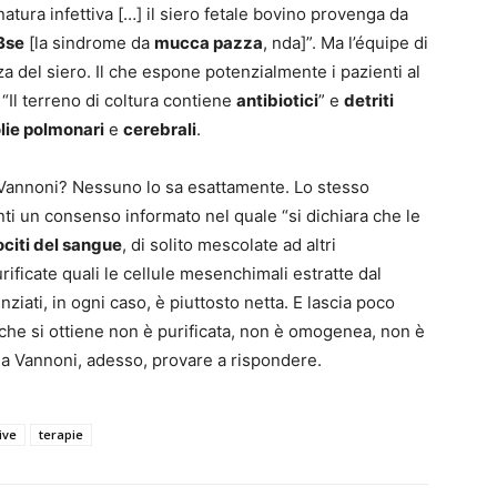
 natura infettiva […] il siero fetale bovino provenga da
Bse
[la sindrome da
mucca pazza
, nda]”. Ma l’équipe di
a del siero. Il che espone potenzialmente i pazienti al
: “Il terreno di coltura contiene
antibiotici
” e
detriti
lie polmonari
e
cerebrali
.
di Vannoni? Nessuno lo sa esattamente. Lo stesso
nti un consenso informato nel quale “si dichiara che le
ociti del sangue
, di solito mescolate ad altri
ificate quali le cellule mesenchimali estratte dal
ziati, in ogni caso, è piuttosto netta. E lascia poco
 che si ottiene non è purificata, non è omogenea, non è
a a Vannoni, adesso, provare a rispondere.
ive
terapie