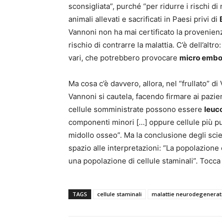
sconsigliata”, purché “per ridurre i rischi di
animali allevati e sacrificati in Paesi privi di
Vannoni non ha mai certificato la provenienz
rischio di contrarre la malattia. C’è dell’altro
vari, che potrebbero provocare
micro embo
Ma cosa c’è davvero, allora, nel “frullato” 
Vannoni si cautela, facendo firmare ai pazie
cellule somministrate possono essere
leuc
componenti minori […] oppure cellule più pur
midollo osseo”. Ma la conclusione degli scien
spazio alle interpretazioni: “La popolazione
una popolazione di cellule staminali”. Tocc
TAGS
cellule staminali
malattie neurodegenerat