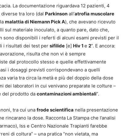
icacia. La documentazione riguardava 12 pazienti, 4
 diverse tra loro (dal
Parkinson
all’
atrofia muscolare
la
malattia di Niemann Pick A
), che avevano ricevuto
lli sul materiale inoculato, a quanto pare, dato che,
 sono disponibili i referti di alcuni esami previsti per il
 i risultati dei test per
sifilide
[e]
Hiv 1
e
2
”. E ancora:
i lavorazione, risulta che non vi è sempre
iste dal protocollo stesso e quelle effettivamente
 casi i dosaggi previsti corrispondevano a quelli
nza varia tra circa la metà e più del doppio della dose
ni dei laboratori in cui venivano preparate le colture –
e del prodotto da
contaminazioni ambientali
”.
nnoni, tra cui una
frode scientifica
nella presentazione
erne rincarano la dose. Racconta La Stampa che l’analisi
Farmaco), Iss e Centro Nazionale Trapianti farebbe
rreni di coltura” – una pratica “non vietata, ma