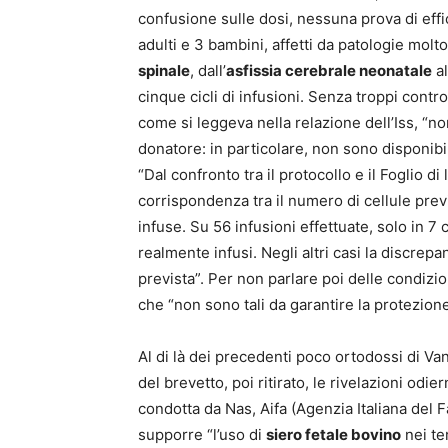
confusione sulle dosi, nessuna prova di eff
adulti e 3 bambini, affetti da patologie molto
spinale
, dall’
asfissia cerebrale neonatale
al
cinque cicli di infusioni. Senza troppi contro
come si leggeva nella relazione dell’Iss, “non
donatore: in particolare, non sono disponibili
“Dal confronto tra il protocollo e il Foglio d
corrispondenza tra il numero di cellule prev
infuse. Su 56 infusioni effettuate, solo in 7
realmente infusi. Negli altri casi la discrepa
prevista”. Per non parlare poi delle condizio
che “non sono tali da garantire la protezion
Al di là dei precedenti poco ortodossi di Va
del brevetto, poi ritirato, le rivelazioni odi
condotta da Nas, Aifa (Agenzia Italiana del 
supporre “l’uso di
siero fetale bovino
nei te