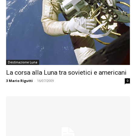
Destinazione Luna
La corsa alla Luna tra sovietici e americani
3
Mario Rigutti
-
16/07/2009
0