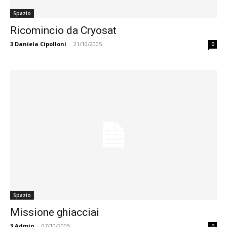
Spazio
Ricomincio da Cryosat
3
Daniela Cipolloni
-
21/10/2005
0
Spazio
Missione ghiacciai
3
Admin
-
07/10/2005
0