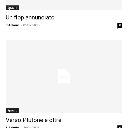
Spazio
Un flop annunciato
3
Admin
-
05/02/2005
0
Spazio
Verso Plutone e oltre
3
Admin
-
16/01/2005
0