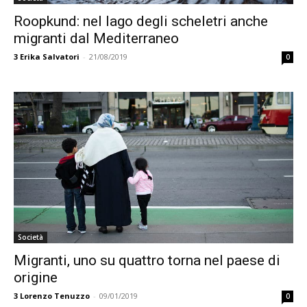
Roopkund: nel lago degli scheletri anche
migranti dal Mediterraneo
3
Erika Salvatori
-
21/08/2019
0
Società
Migranti, uno su quattro torna nel paese di
origine
3
Lorenzo Tenuzzo
-
09/01/2019
0