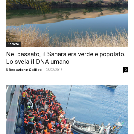
Società
Nel passato, il Sahara era verde e popolato.
Lo svela il DNA umano
3
Redazione Galileo
-
28/02/2018
0