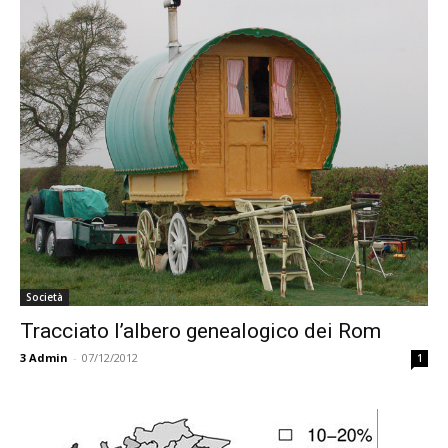
Società
Tracciato l’albero genealogico dei Rom
3
Admin
-
07/12/2012
1